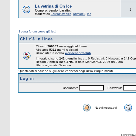
La vetrina di On Ice
2
Compro, vendo, baratto...
Moderatori
LorenzOrobico
,
admarc2
,
leo
Segna forum come già letti
Chi c'è in linea
Ci sono
200047
messaggi nel forum
Abbiamo
5311
utenti registrati
Ultimo utente iscritto
worldescortsclub
In totale ci sono
242
utenti in linea :: 0 Registrati, 0 Nascosti e 242 Osp
Record utenti in linea
3791
in data Mar Mar 03, 2026 8:10 am
Utenti registrati: Nessuno
Questi dati si basano sugli utenti connessi negli ultimi cinque minuti
Log in
Username:
Password:
Nuovi messaggi
Powered by