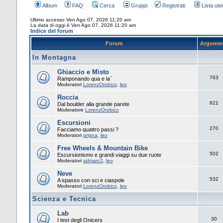
Album
FAQ
Cerca
Gruppi
Registrati
Lista uten
Ultimo accesso Ven Ago 07, 2026 11:20 am
La data di oggi è Ven Ago 07, 2026 11:20 am
Indice del forum
Forum
Argomen
In Montagna
Ghiaccio e Misto
763
Ramponando qua e la`
Moderatori
LorenzOrobico
,
leo
Roccia
621
Dal boulder alla grande parete
Moderatore
LorenzOrobico
Escursioni
270
Facciamo quattro passi ?
Moderatori
grigna
,
leo
Free Wheels & Mountain Bike
502
Escursionismo e grandi viaggi su due ruote
Moderatori
admarc2
,
leo
Neve
532
A spasso con sci e ciaspole
Moderatori
LorenzOrobico
,
leo
Scienza e Tecnica
Lab
30
I test degli Onicers