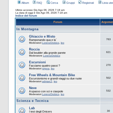
Album
FAQ
Cerca
Gruppi
Registrati
Lista uten
Ultimo accesso Gio Ago 06, 2026 7:18 am
La data di oggi è Gio Ago 06, 2026 7:18 am
Indice del forum
Forum
Argomen
In Montagna
Ghiaccio e Misto
763
Ramponando qua e la`
Moderatori
LorenzOrobico
,
leo
Roccia
621
Dal boulder alla grande parete
Moderatore
LorenzOrobico
Escursioni
270
Facciamo quattro passi ?
Moderatori
grigna
,
leo
Free Wheels & Mountain Bike
502
Escursionismo e grandi viaggi su due ruote
Moderatori
admarc2
,
leo
Neve
532
A spasso con sci e ciaspole
Moderatori
LorenzOrobico
,
leo
Scienza e Tecnica
Lab
30
I test degli Onicers