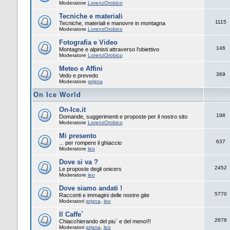
Moderatore
LorenzOrobico
Tecniche e materiali
1115
Tecniche, materiali e manovre in montagna
Moderatore
LorenzOrobico
Fotografia e Video
146
Montagne e alpinisti attraverso l'obiettivo
Moderatore
LorenzOrobico
Meteo e Affini
369
Vedo e prevedo
Moderatore
grigna
On Ice World
On-Ice.it
198
Domande, suggerimenti e proposte per il nostro sito
Moderatore
LorenzOrobico
Mi presento
637
... per rompere il ghiaccio
Moderatore
leo
Dove si va ?
2452
Le proposte degli onicers
Moderatore
leo
Dove siamo andati !
5770
Racconti e immagini delle nostre gite
Moderatori
grigna
,
leo
Il Caffe`
2676
Chiacchierando del piu` e del meno!!!
Moderatori
grigna
,
leo