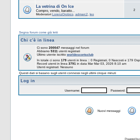
La vetrina di On Ice
2
Compro, vendo, baratto...
Moderatori
LorenzOrobico
,
admarc2
,
leo
Segna forum come già letti
Chi c'è in linea
Ci sono
200047
messaggi nel forum
Abbiamo
5311
utenti registrati
Ultimo utente iscritto
worldescortsclub
In totale ci sono
179
utenti in linea :: 0 Registrati, 0 Nascosti e 179 Osp
Record utenti in linea
3791
in data Mar Mar 03, 2026 8:10 am
Utenti registrati: Nessuno
Questi dati si basano sugli utenti connessi negli ultimi cinque minuti
Log in
Username:
Password:
Nuovi messaggi
Powered by