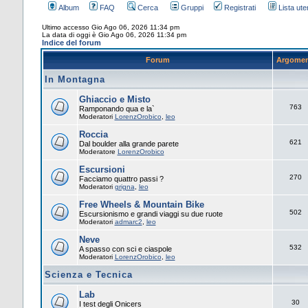
Album
FAQ
Cerca
Gruppi
Registrati
Lista uten
Ultimo accesso Gio Ago 06, 2026 11:34 pm
La data di oggi è Gio Ago 06, 2026 11:34 pm
Indice del forum
Forum
Argomen
In Montagna
Ghiaccio e Misto
763
Ramponando qua e la`
Moderatori
LorenzOrobico
,
leo
Roccia
621
Dal boulder alla grande parete
Moderatore
LorenzOrobico
Escursioni
270
Facciamo quattro passi ?
Moderatori
grigna
,
leo
Free Wheels & Mountain Bike
502
Escursionismo e grandi viaggi su due ruote
Moderatori
admarc2
,
leo
Neve
532
A spasso con sci e ciaspole
Moderatori
LorenzOrobico
,
leo
Scienza e Tecnica
Lab
30
I test degli Onicers