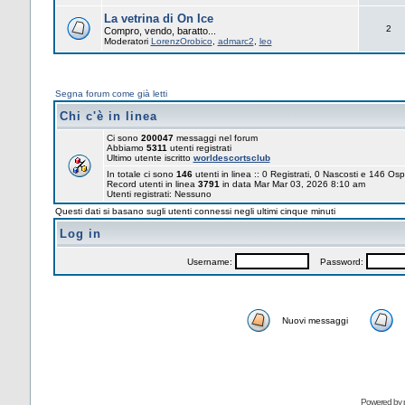
La vetrina di On Ice
2
Compro, vendo, baratto...
Moderatori
LorenzOrobico
,
admarc2
,
leo
Segna forum come già letti
Chi c'è in linea
Ci sono
200047
messaggi nel forum
Abbiamo
5311
utenti registrati
Ultimo utente iscritto
worldescortsclub
In totale ci sono
146
utenti in linea :: 0 Registrati, 0 Nascosti e 146 Osp
Record utenti in linea
3791
in data Mar Mar 03, 2026 8:10 am
Utenti registrati: Nessuno
Questi dati si basano sugli utenti connessi negli ultimi cinque minuti
Log in
Username:
Password:
Nuovi messaggi
Powered by