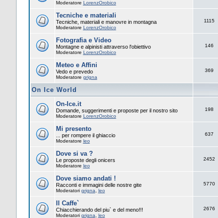
Moderatore
LorenzOrobico
Tecniche e materiali
1115
Tecniche, materiali e manovre in montagna
Moderatore
LorenzOrobico
Fotografia e Video
146
Montagne e alpinisti attraverso l'obiettivo
Moderatore
LorenzOrobico
Meteo e Affini
369
Vedo e prevedo
Moderatore
grigna
On Ice World
On-Ice.it
198
Domande, suggerimenti e proposte per il nostro sito
Moderatore
LorenzOrobico
Mi presento
637
... per rompere il ghiaccio
Moderatore
leo
Dove si va ?
2452
Le proposte degli onicers
Moderatore
leo
Dove siamo andati !
5770
Racconti e immagini delle nostre gite
Moderatori
grigna
,
leo
Il Caffe`
2676
Chiacchierando del piu` e del meno!!!
Moderatori
grigna
,
leo