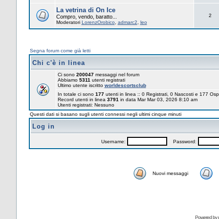
La vetrina di On Ice
2
Compro, vendo, baratto...
Moderatori
LorenzOrobico
,
admarc2
,
leo
Segna forum come già letti
Chi c'è in linea
Ci sono
200047
messaggi nel forum
Abbiamo
5311
utenti registrati
Ultimo utente iscritto
worldescortsclub
In totale ci sono
177
utenti in linea :: 0 Registrati, 0 Nascosti e 177 Osp
Record utenti in linea
3791
in data Mar Mar 03, 2026 8:10 am
Utenti registrati: Nessuno
Questi dati si basano sugli utenti connessi negli ultimi cinque minuti
Log in
Username:
Password:
Nuovi messaggi
Powered by