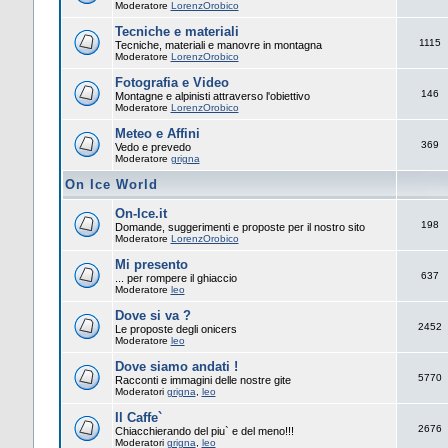
Moderatore
LorenzOrobico
Tecniche e materiali
1115
Tecniche, materiali e manovre in montagna
Moderatore
LorenzOrobico
Fotografia e Video
146
Montagne e alpinisti attraverso l'obiettivo
Moderatore
LorenzOrobico
Meteo e Affini
369
Vedo e prevedo
Moderatore
grigna
On Ice World
On-Ice.it
198
Domande, suggerimenti e proposte per il nostro sito
Moderatore
LorenzOrobico
Mi presento
637
... per rompere il ghiaccio
Moderatore
leo
Dove si va ?
2452
Le proposte degli onicers
Moderatore
leo
Dove siamo andati !
5770
Racconti e immagini delle nostre gite
Moderatori
grigna
,
leo
Il Caffe`
2676
Chiacchierando del piu` e del meno!!!
Moderatori
grigna
,
leo