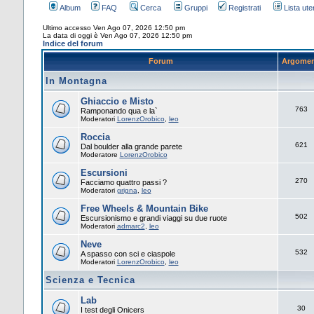
Album
FAQ
Cerca
Gruppi
Registrati
Lista uten
Ultimo accesso Ven Ago 07, 2026 12:50 pm
La data di oggi è Ven Ago 07, 2026 12:50 pm
Indice del forum
Forum
Argomen
In Montagna
Ghiaccio e Misto
763
Ramponando qua e la`
Moderatori
LorenzOrobico
,
leo
Roccia
621
Dal boulder alla grande parete
Moderatore
LorenzOrobico
Escursioni
270
Facciamo quattro passi ?
Moderatori
grigna
,
leo
Free Wheels & Mountain Bike
502
Escursionismo e grandi viaggi su due ruote
Moderatori
admarc2
,
leo
Neve
532
A spasso con sci e ciaspole
Moderatori
LorenzOrobico
,
leo
Scienza e Tecnica
Lab
30
I test degli Onicers