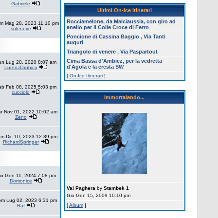
Gabriele
Ultimi On-Ice Itinerari
Rocciamelone, da Malciaussia, con giro ad
m Mag 28, 2023 11:10 pm
anello per il Colle Croce di Ferro
soleneve
Poncione di Cassina Baggio , Via Tanti
auguri
Triangolo di venere , Via Paspartout
Cima Bassa d'Ambiez, per la vedretta
un Lug 20, 2020 8:07 am
d'Agola e la cresta SW
LorenzOrobico
[
On-Ice Itinerari
]
ab Feb 08, 2025 5:03 pm
cucciolo
Immortalando...
r Nov 01, 2022 10:02 am
Zeno
m Dic 10, 2023 12:39 pm
RichardSpringer
io Gen 11, 2024 7:08 pm
Domonice
Val Paghera
by
Stambek 1
Gio Gen 15, 2009 10:10 pm
m Lug 02, 2023 6:31 pm
[
Album
]
Raf