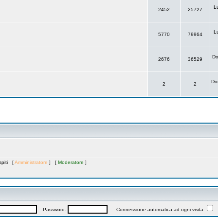
L
2452
25727
L
5770
79964
Do
2676
36529
Do
2
2
spiti [
Amministratore
] [
Moderatore
]
Password:
Connessione automatica ad ogni visita