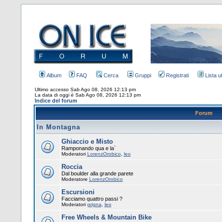
Album
FAQ
Cerca
Gruppi
Registrati
Lista u
Ultimo accesso Sab Ago 08, 2026 12:13 pm
La data di oggi è Sab Ago 08, 2026 12:13 pm
Indice del forum
Forum
In Montagna
Ghiaccio e Misto
Ramponando qua e la`
Moderatori
LorenzOrobico
,
leo
Roccia
Dal boulder alla grande parete
Moderatore
LorenzOrobico
Escursioni
Facciamo quattro passi ?
Moderatori
grigna
,
leo
Free Wheels & Mountain Bike