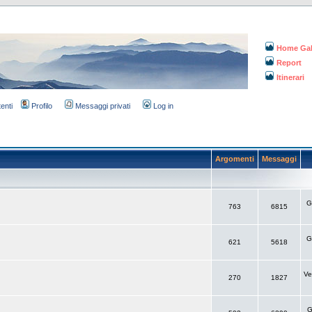
Home Gal
Report
Itinerari
tenti
Profilo
Messaggi privati
Log in
Argomenti
Messaggi
G
763
6815
G
621
5618
Ve
270
1827
G