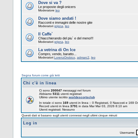
Dove si va ?
Le proposte degli onicers
Moderatore
leo
Dove siamo andati !
Racconti e immagini delle nostre gite
Moderatori
grigna
,
leo
Il Caffe`
Chiacchierando del piu` e del meno!!!
Moderatori
grigna
,
leo
La vetrina di On Ice
Compro, vendo, baratto...
Moderatori
LorenzOrobico
,
admarc2
,
leo
Segna forum come già letti
Chi c'è in linea
Ci sono
200047
messaggi nel forum
Abbiamo
5311
utenti registrati
Ultimo utente iscritto
worldescortsclub
In totale ci sono
169
utenti in linea :: 0 Registrati, 0 Nascosti e 169 O
Record utenti in linea
3791
in data Mar Mar 03, 2026 8:10 am
Utenti registrati: Nessuno
Questi dati si basano sugli utenti connessi negli ultimi cinque minuti
Log in
Username: