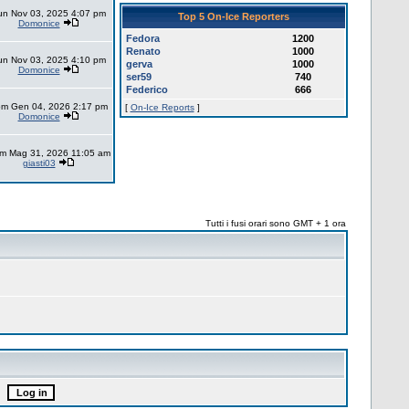
un Nov 03, 2025 4:07 pm
Top 5 On-Ice Reporters
Domonice
Fedora
1200
Renato
1000
un Nov 03, 2025 4:10 pm
gerva
1000
Domonice
ser59
740
Federico
666
m Gen 04, 2026 2:17 pm
[
On-Ice Reports
]
Domonice
m Mag 31, 2026 11:05 am
giasti03
Tutti i fusi orari sono GMT + 1 ora