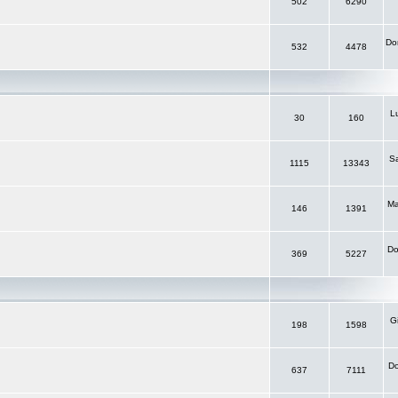
502
6290
Do
532
4478
L
30
160
S
1115
13343
Ma
146
1391
Do
369
5227
G
198
1598
Do
637
7111