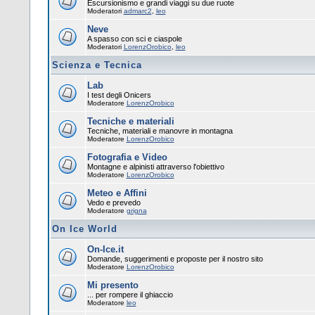
Escursionismo e grandi viaggi su due ruote
Moderatori
admarc2
,
leo
Neve
A spasso con sci e ciaspole
Moderatori
LorenzOrobico
,
leo
Scienza e Tecnica
Lab
I test degli Onicers
Moderatore
LorenzOrobico
Tecniche e materiali
Tecniche, materiali e manovre in montagna
Moderatore
LorenzOrobico
Fotografia e Video
Montagne e alpinisti attraverso l'obiettivo
Moderatore
LorenzOrobico
Meteo e Affini
Vedo e prevedo
Moderatore
grigna
On Ice World
On-Ice.it
Domande, suggerimenti e proposte per il nostro sito
Moderatore
LorenzOrobico
Mi presento
... per rompere il ghiaccio
Moderatore
leo