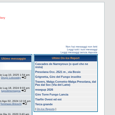
lery
Non hai messaggi non letti
Leggi tutti i tuoi messaggi
Leggi messaggi senza risposta
Ultimi On-Ice Report
Ultimo messaggio
Cascades de Narreyroux (o quel che ne
resta)
Presolana Occ. 2521 m , via Bosio
io Lug 10, 2025 1:54 pm
Grignetta, Giro del Fungo insolito
Drugo Lebowsky
Travers. Malga Cornetto-Malga Presolana, dal
Pas dal Soc (Via del Latte)
io Lug 18, 2024 9:03 pm
resegup 2026
lupodimontagna
Giro Torre Fungo Lancia
Tiarfin Ovest ed est
n Ago 02, 2024 12:16 pm
Tommaso.Brioschi
Terza grande
[
On-Ice Reports
]
io Giu 11, 2020 3:43 am