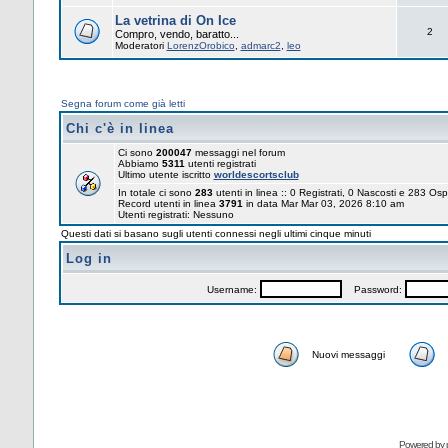
La vetrina di On Ice
2
Compro, vendo, baratto...
Moderatori
LorenzOrobico
,
admarc2
,
leo
Segna forum come già letti
Chi c'è in linea
Ci sono
200047
messaggi nel forum
Abbiamo
5311
utenti registrati
Ultimo utente iscritto
worldescortsclub
In totale ci sono
283
utenti in linea :: 0 Registrati, 0 Nascosti e 283 Osp
Record utenti in linea
3791
in data Mar Mar 03, 2026 8:10 am
Utenti registrati: Nessuno
Questi dati si basano sugli utenti connessi negli ultimi cinque minuti
Log in
Username:
Password:
Nuovi messaggi
Powered by