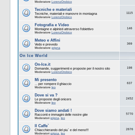
Moderatore
LorenzOrobico
Tecniche e materiali
1115
Tecniche, materiali e manovre in montagna
Moderatore
LorenzOrobico
Fotografia e Video
146
Montagne e alpinisti attraverso l'obiettivo
Moderatore
LorenzOrobico
Meteo e Affini
369
Vedo e prevedo
Moderatore
grigna
On Ice World
On-Ice.it
198
Domande, suggerimenti e proposte per il nostro sito
Moderatore
LorenzOrobico
Mi presento
637
... per rompere il ghiaccio
Moderatore
leo
Dove si va ?
2452
Le proposte degli onicers
Moderatore
leo
Dove siamo andati !
5770
Racconti e immagini delle nostre gite
Moderatori
grigna
,
leo
Il Caffe`
2676
Chiacchierando del piu` e del meno!!!
Moderatori
grigna
,
leo