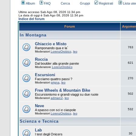
Album
FAQ
Cerca
Gruppi
Registrati
Lista uten
Ultimo accesso Sab Ago 08, 2026 11:34 pm
La data di oggi è Sab Ago 08, 2026 11:34 pm
Indice del forum
Forum
Argomen
In Montagna
Ghiaccio e Misto
763
Ramponando qua e la`
Moderatori
LorenzOrobico
,
leo
Roccia
621
Dal boulder alla grande parete
Moderatore
LorenzOrobico
Escursioni
270
Facciamo quattro passi ?
Moderatori
grigna
,
leo
Free Wheels & Mountain Bike
502
Escursionismo e grandi viaggi su due ruote
Moderatori
admarc2
,
leo
Neve
532
A spasso con sci e ciaspole
Moderatori
LorenzOrobico
,
leo
Scienza e Tecnica
Lab
30
I test degli Onicers