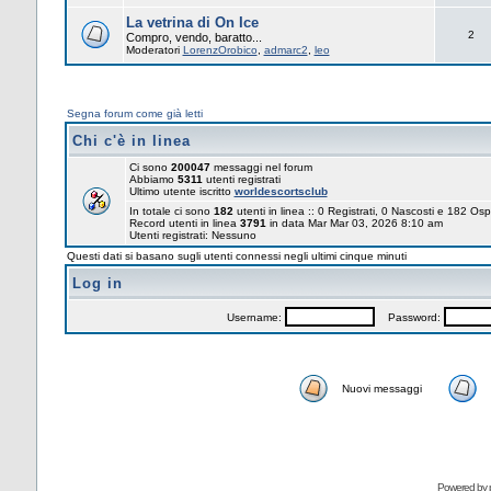
La vetrina di On Ice
2
Compro, vendo, baratto...
Moderatori
LorenzOrobico
,
admarc2
,
leo
Segna forum come già letti
Chi c'è in linea
Ci sono
200047
messaggi nel forum
Abbiamo
5311
utenti registrati
Ultimo utente iscritto
worldescortsclub
In totale ci sono
182
utenti in linea :: 0 Registrati, 0 Nascosti e 182 Osp
Record utenti in linea
3791
in data Mar Mar 03, 2026 8:10 am
Utenti registrati: Nessuno
Questi dati si basano sugli utenti connessi negli ultimi cinque minuti
Log in
Username:
Password:
Nuovi messaggi
Powered by