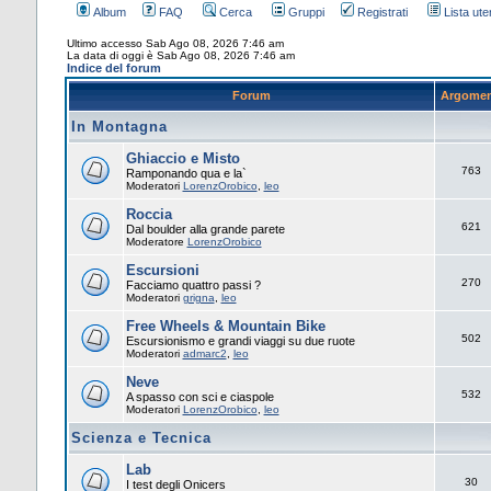
Album
FAQ
Cerca
Gruppi
Registrati
Lista uten
Ultimo accesso Sab Ago 08, 2026 7:46 am
La data di oggi è Sab Ago 08, 2026 7:46 am
Indice del forum
Forum
Argomen
In Montagna
Ghiaccio e Misto
763
Ramponando qua e la`
Moderatori
LorenzOrobico
,
leo
Roccia
621
Dal boulder alla grande parete
Moderatore
LorenzOrobico
Escursioni
270
Facciamo quattro passi ?
Moderatori
grigna
,
leo
Free Wheels & Mountain Bike
502
Escursionismo e grandi viaggi su due ruote
Moderatori
admarc2
,
leo
Neve
532
A spasso con sci e ciaspole
Moderatori
LorenzOrobico
,
leo
Scienza e Tecnica
Lab
30
I test degli Onicers