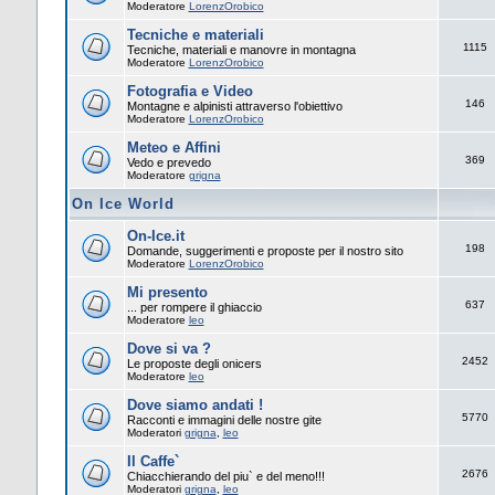
Moderatore
LorenzOrobico
Tecniche e materiali
1115
Tecniche, materiali e manovre in montagna
Moderatore
LorenzOrobico
Fotografia e Video
146
Montagne e alpinisti attraverso l'obiettivo
Moderatore
LorenzOrobico
Meteo e Affini
369
Vedo e prevedo
Moderatore
grigna
On Ice World
On-Ice.it
198
Domande, suggerimenti e proposte per il nostro sito
Moderatore
LorenzOrobico
Mi presento
637
... per rompere il ghiaccio
Moderatore
leo
Dove si va ?
2452
Le proposte degli onicers
Moderatore
leo
Dove siamo andati !
5770
Racconti e immagini delle nostre gite
Moderatori
grigna
,
leo
Il Caffe`
2676
Chiacchierando del piu` e del meno!!!
Moderatori
grigna
,
leo