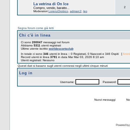
La vetrina di On Ice
2
Compro, vendo, baratto...
Moderatori
LorenzOrobico
,
admarc2
,
leo
Segna forum come già letti
Chi c'è in linea
Ci sono
200047
messaggi nel forum
Abbiamo
5311
utenti registrati
Ultimo utente iscritto
worldescortsclub
In totale ci sono
346
utenti in linea :: 0 Registrati, 0 Nascosti e 346 Ospiti [
Ammin
Record utenti in linea
3791
in data Mar Mar 03, 2026 8:10 am
Utenti registrati: Nessuno
Questi dati si basano sugli utenti connessi negli ultimi cinque minuti
Log in
Username:
Password:
Nuovi messaggi
No
Powered by