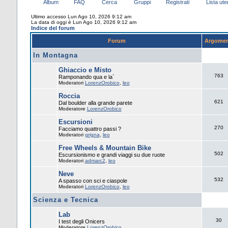
Album
FAQ
Cerca
Gruppi
Registrati
Lista uten
Ultimo accesso Lun Ago 10, 2026 9:12 am
La data di oggi è Lun Ago 10, 2026 9:12 am
Indice del forum
Forum
Argomen
In Montagna
Ghiaccio e Misto
763
Ramponando qua e la`
Moderatori
LorenzOrobico
,
leo
Roccia
621
Dal boulder alla grande parete
Moderatore
LorenzOrobico
Escursioni
270
Facciamo quattro passi ?
Moderatori
grigna
,
leo
Free Wheels & Mountain Bike
502
Escursionismo e grandi viaggi su due ruote
Moderatori
admarc2
,
leo
Neve
532
A spasso con sci e ciaspole
Moderatori
LorenzOrobico
,
leo
Scienza e Tecnica
Lab
30
I test degli Onicers
Moderatore
LorenzOrobico