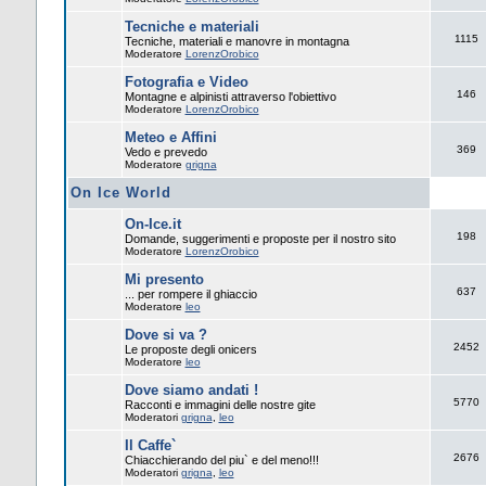
Tecniche e materiali
1115
Tecniche, materiali e manovre in montagna
Moderatore
LorenzOrobico
Fotografia e Video
146
Montagne e alpinisti attraverso l'obiettivo
Moderatore
LorenzOrobico
Meteo e Affini
369
Vedo e prevedo
Moderatore
grigna
On Ice World
On-Ice.it
198
Domande, suggerimenti e proposte per il nostro sito
Moderatore
LorenzOrobico
Mi presento
637
... per rompere il ghiaccio
Moderatore
leo
Dove si va ?
2452
Le proposte degli onicers
Moderatore
leo
Dove siamo andati !
5770
Racconti e immagini delle nostre gite
Moderatori
grigna
,
leo
Il Caffe`
2676
Chiacchierando del piu` e del meno!!!
Moderatori
grigna
,
leo