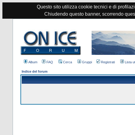
Questo sito utilizza cookie tecnici e di profilazi
Chiudendo questo banner, scorrendo quest
Album
FAQ
Cerca
Gruppi
Registrati
Lista u
Indice del forum