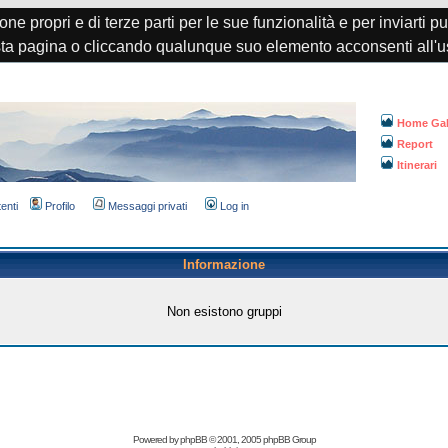
one propri e di terze parti per le sue funzionalità e per inviarti p
a pagina o cliccando qualunque suo elemento acconsenti all'u
Home Gal
Report
Itinerari
tenti
Profilo
Messaggi privati
Log in
Informazione
Non esistono gruppi
Powered by
phpBB
© 2001, 2005 phpBB Group