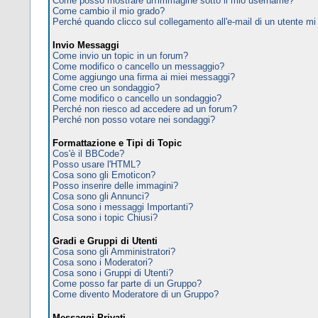
Come posso mostrare un'immagine sotto il mio username?
Come cambio il mio grado?
Perché quando clicco sul collegamento all'e-mail di un utente mi c
Invio Messaggi
Come invio un topic in un forum?
Come modifico o cancello un messaggio?
Come aggiungo una firma ai miei messaggi?
Come creo un sondaggio?
Come modifico o cancello un sondaggio?
Perché non riesco ad accedere ad un forum?
Perché non posso votare nei sondaggi?
Formattazione e Tipi di Topic
Cos'è il BBCode?
Posso usare l'HTML?
Cosa sono gli Emoticon?
Posso inserire delle immagini?
Cosa sono gli Annunci?
Cosa sono i messaggi Importanti?
Cosa sono i topic Chiusi?
Gradi e Gruppi di Utenti
Cosa sono gli Amministratori?
Cosa sono i Moderatori?
Cosa sono i Gruppi di Utenti?
Come posso far parte di un Gruppo?
Come divento Moderatore di un Gruppo?
Messaggi Privati