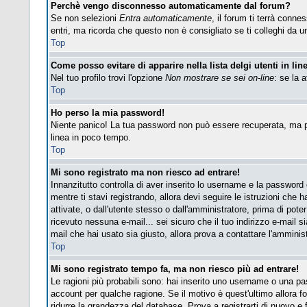
Perchè vengo disconnesso automaticamente dal forum?
Se non selezioni
Entra automaticamente
, il forum ti terrà conn
entri, ma ricorda che questo non è consigliato se ti colleghi da un 
Top
Come posso evitare di apparire nella lista delgi utenti in lin
Nel tuo profilo trovi l'opzione
Non mostrare se sei on-line
: se la 
Top
Ho perso la mia password!
Niente panico! La tua password non può essere recuperata, ma pu
linea in poco tempo.
Top
Mi sono registrato ma non riesco ad entrare!
Innanzitutto controlla di aver inserito lo username e la password
mentre ti stavi registrando, allora devi seguire le istruzioni che 
attivate, o dall'utente stesso o dall'amministratore, prima di poter 
ricevuto nessuna e-mail... sei sicuro che il tuo indirizzo e-mail si
mail che hai usato sia giusto, allora prova a contattare l'amminis
Top
Mi sono registrato tempo fa, ma non riesco più ad entrare!
Le ragioni più probabili sono: hai inserito uno username o una pass
account per qualche ragione. Se il motivo è quest'ultimo allora 
ridurre la grandezza del database. Prova a registrarti di nuovo e f