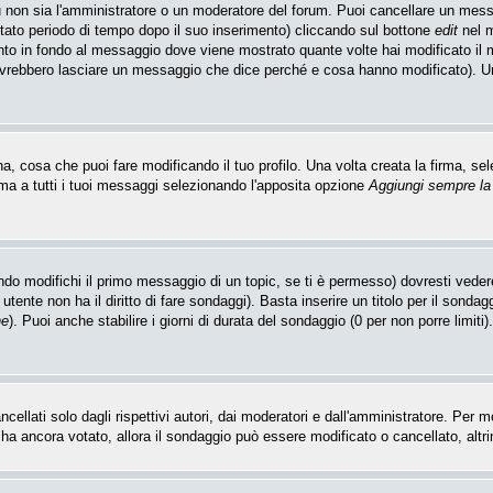
u non sia l'amministratore o un moderatore del forum. Puoi cancellare un mes
itato periodo di tempo dopo il suo inserimento) cliccando sul bottone
edit
nel m
unto in fondo al messaggio dove viene mostrato quante volte hai modificato i
ovrebbero lasciare un messaggio che dice perché e cosa hanno modificato). 
 cosa che puoi fare modificando il tuo profilo. Una volta creata la firma, sel
ma a tutti i tuoi messaggi selezionando l'apposita opzione
Aggiungi sempre la
do modifichi il primo messaggio di un topic, se ti è permesso) dovresti vedere
utente non ha il diritto di fare sondaggi). Basta inserire un titolo per il sonda
ne
). Puoi anche stabilire i giorni di durata del sondaggio (0 per non porre limiti
llati solo dagli rispettivi autori, dai moderatori e dall'amministratore. Per 
 ancora votato, allora il sondaggio può essere modificato o cancellato, altrim