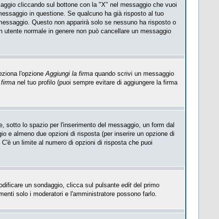
saggio cliccando sul bottone con la "X" nel messaggio che vuoi
essaggio in questione. Se qualcuno ha già risposto al tuo
l messaggio. Questo non apparirà solo se nessuno ha risposto o
Un utente normale in genere non può cancellare un messaggio
eziona l'opzione
Aggiungi la firma
quando scrivi un messaggio
 firma
nel tuo profilo (puoi sempre evitare di aggiungere la firma
, sotto lo spazio per l'inserimento del messaggio, un form dal
ggio e almeno due opzioni di risposta (per inserire un opzione di
). C'è un limite al numero di opzioni di risposta che puoi
modificare un sondaggio, clicca sul pulsante
edit
del primo
enti solo i moderatori e l'amministratore possono farlo.