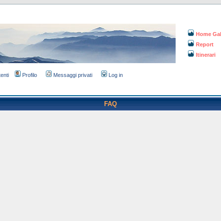
Home Gal
Report
Itinerari
tenti
Profilo
Messaggi privati
Log in
FAQ