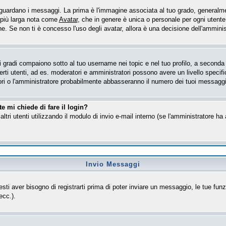
ardano i messaggi. La prima è l'immagine associata al tuo grado, generalmen
e più larga nota come
Avatar
, che in genere è unica o personale per ogni utente
. Se non ti è concesso l'uso degli avatar, allora è una decisione dell'amministr
gradi compaiono sotto al tuo username nei topic e nel tuo profilo, a seconda de
 certi utenti, ad es. moderatori e amministratori possono avere un livello spe
tori o l'amministratore probabilmente abbasseranno il numero dei tuoi messaggi
e mi chiede di fare il login?
altri utenti utilizzando il modulo di invio e-mail interno (se l'amministratore h
Invio Messaggi
esti aver bisogno di registrarti prima di poter inviare un messaggio, le tue funz
ecc.).