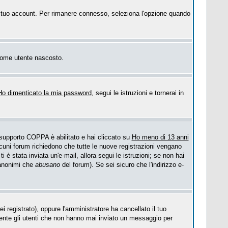
 il tuo account. Per rimanere connesso, seleziona l'opzione quando
o come utente nascosto.
Ho dimenticato la mia password
, segui le istruzioni e tornerai in
l supporto COPPA è abilitato e hai cliccato su
Ho meno di 13 anni
Alcuni forum richiedono che tutte le nuove registrazioni vengano
ti è stata inviata un'e-mail, allora segui le istruzioni; se non hai
i anonimi che
abusano
del forum). Se sei sicuro che l'indirizzo e-
i registrato), oppure l'amministratore ha cancellato il tuo
mente gli utenti che non hanno mai inviato un messaggio per