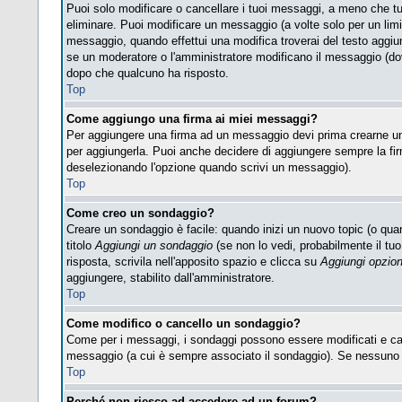
Puoi solo modificare o cancellare i tuoi messaggi, a meno che t
eliminare. Puoi modificare un messaggio (a volte solo per un lim
messaggio, quando effettui una modifica troverai del testo aggi
se un moderatore o l'amministratore modificano il messaggio (d
dopo che qualcuno ha risposto.
Top
Come aggiungo una firma ai miei messaggi?
Per aggiungere una firma ad un messaggio devi prima crearne una,
per aggiungerla. Puoi anche decidere di aggiungere sempre la fir
deselezionando l'opzione quando scrivi un messaggio).
Top
Come creo un sondaggio?
Creare un sondaggio è facile: quando inizi un nuovo topic (o quan
titolo
Aggiungi un sondaggio
(se non lo vedi, probabilmente il tuo 
risposta, scrivila nell'apposito spazio e clicca su
Aggiungi opzio
aggiungere, stabilito dall'amministratore.
Top
Come modifico o cancello un sondaggio?
Come per i messaggi, i sondaggi possono essere modificati e cance
messaggio (a cui è sempre associato il sondaggio). Se nessuno ha
Top
Perché non riesco ad accedere ad un forum?