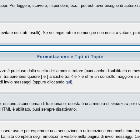
uppi. Per leggere, scrivere, rispondere, ecc., potresti aver bisogno di autorizz
evitare risultati fasulli). Se sei registrato e comunque non riesci a votare, prob
Formattazione e Tipi di Topic
zo è precluso dalla scelta dell'amministratore (puoi anche disabilitarlo di mes
i tra parentesi quadre [ e ] anziché tra < e > e offre un controllo maggiore 
 di invio messaggi (oppure cliccando
qui
).
so, ci sono alcuni comandi funzionano; questa è una misura di
sicurezza
per ev
'HTML è abilitato, puoi sempre disattivarlo.
sere usate per esprimere una sensazione o un'emozione con pochi caratteri, ad 
 La lista completa degli emoticon è visibile nella pagina di invio messaggi. C