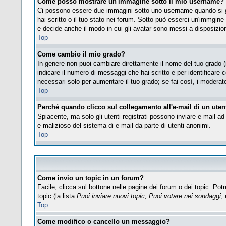
Come posso mostrare un'immagine sotto il mio username?
Ci possono essere due immagini sotto uno username quando si gu
hai scritto o il tuo stato nei forum. Sotto può esserci un'immgin
e decide anche il modo in cui gli avatar sono messi a disposizione
Top
Come cambio il mio grado?
In genere non puoi cambiare direttamente il nome del tuo grado (i 
indicare il numero di messaggi che hai scritto e per identificare
necessari solo per aumentare il tuo grado; se fai così, i modera
Top
Perché quando clicco sul collegamento all'e-mail di un utent
Spiacente, ma solo gli utenti registrati possono inviare e-mail ad 
e malizioso del sistema di e-mail da parte di utenti anonimi.
Top
Come invio un topic in un forum?
Facile, clicca sul bottone nelle pagine dei forum o dei topic. Potr
topic (la lista
Puoi inviare nuovi topic, Puoi votare nei sondaggi
, 
Top
Come modifico o cancello un messaggio?