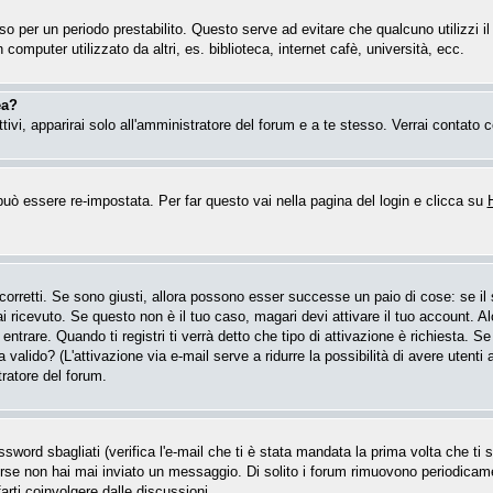
esso per un periodo prestabilito. Questo serve ad evitare che qualcuno utilizzi
computer utilizzato da altri, es. biblioteca, internet cafè, università, ecc.
ea?
attivi, apparirai solo all'amministratore del forum e a te stesso. Verrai contat
ò essere re-impostata. Per far questo vai nella pagina del login e clicca su
 corretti. Se sono giusti, allora possono esser successe un paio di cose: se i
hai ricevuto. Se questo non è il tuo caso, magari devi attivare il tuo account. 
entrare. Quando ti registri ti verrà detto che tipo di attivazione è richiesta. Se 
a valido? (L'attivazione via e-mail serve a ridurre la possibilità di avere utent
tratore del forum.
word sbagliati (verifica l'e-mail che ti è stata mandata la prima volta che ti se
forse non hai mai inviato un messaggio. Di solito i forum rimuovono periodica
arti coinvolgere dalle discussioni.