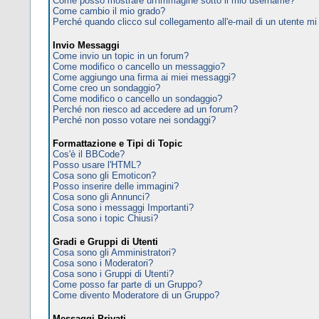
Come posso mostrare un'immagine sotto il mio username?
Come cambio il mio grado?
Perché quando clicco sul collegamento all'e-mail di un utente mi c
Invio Messaggi
Come invio un topic in un forum?
Come modifico o cancello un messaggio?
Come aggiungo una firma ai miei messaggi?
Come creo un sondaggio?
Come modifico o cancello un sondaggio?
Perché non riesco ad accedere ad un forum?
Perché non posso votare nei sondaggi?
Formattazione e Tipi di Topic
Cos'è il BBCode?
Posso usare l'HTML?
Cosa sono gli Emoticon?
Posso inserire delle immagini?
Cosa sono gli Annunci?
Cosa sono i messaggi Importanti?
Cosa sono i topic Chiusi?
Gradi e Gruppi di Utenti
Cosa sono gli Amministratori?
Cosa sono i Moderatori?
Cosa sono i Gruppi di Utenti?
Come posso far parte di un Gruppo?
Come divento Moderatore di un Gruppo?
Messaggi Privati