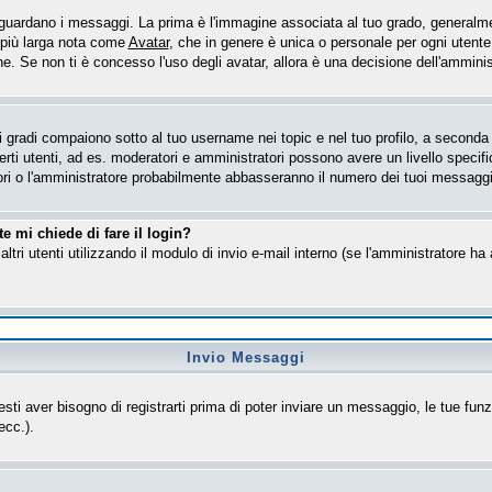
ardano i messaggi. La prima è l'immagine associata al tuo grado, generalmen
e più larga nota come
Avatar
, che in genere è unica o personale per ogni utente
. Se non ti è concesso l'uso degli avatar, allora è una decisione dell'amministr
gradi compaiono sotto al tuo username nei topic e nel tuo profilo, a seconda de
 certi utenti, ad es. moderatori e amministratori possono avere un livello spe
tori o l'amministratore probabilmente abbasseranno il numero dei tuoi messaggi
e mi chiede di fare il login?
altri utenti utilizzando il modulo di invio e-mail interno (se l'amministratore h
Invio Messaggi
esti aver bisogno di registrarti prima di poter inviare un messaggio, le tue funz
ecc.).