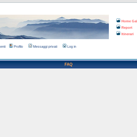
Home Gal
Report
Itinerari
tenti
Profilo
Messaggi privati
Log in
FAQ