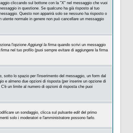
saggio cliccando sul bottone con la "X" nel messaggio che vuoi
essaggio in questione. Se qualcuno ha già risposto al tuo
l messaggio. Questo non apparirà solo se nessuno ha risposto o
Un utente normale in genere non può cancellare un messaggio
eziona l'opzione
Aggiungi la firma
quando scrivi un messaggio
 firma
nel tuo profilo (puoi sempre evitare di aggiungere la firma
, sotto lo spazio per l'inserimento del messaggio, un form dal
ggio e almeno due opzioni di risposta (per inserire un opzione di
). C'è un limite al numero di opzioni di risposta che puoi
modificare un sondaggio, clicca sul pulsante
edit
del primo
enti solo i moderatori e l'amministratore possono farlo.