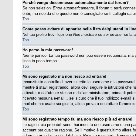
Perchè vengo disconnesso automaticamente dal forum?
Se non selezioni
Entra automaticamente
, il forum ti terrà conn
entri, ma ricorda che questo non è consigliato se ti colleghi da un 
Top
Come posso evitare di apparire nella lista delgi utenti in lin
Nel tuo profilo trovi l'opzione
Non mostrare se sei on-line
: se la 
Top
Ho perso la mia password!
Niente panico! La tua password non può essere recuperata, ma pu
linea in poco tempo.
Top
Mi sono registrato ma non riesco ad entrare!
Innanzitutto controlla di aver inserito lo username e la password
mentre ti stavi registrando, allora devi seguire le istruzioni che 
attivate, o dall'utente stesso o dall'amministratore, prima di poter 
ricevuto nessuna e-mail... sei sicuro che il tuo indirizzo e-mail si
mail che hai usato sia giusto, allora prova a contattare l'amminis
Top
Mi sono registrato tempo fa, ma non riesco più ad entrare!
Le ragioni più probabili sono: hai inserito uno username o una pass
account per qualche ragione. Se il motivo è quest'ultimo allora 
ridurre la grandezza del database. Prova a registrarti di nuovo e f