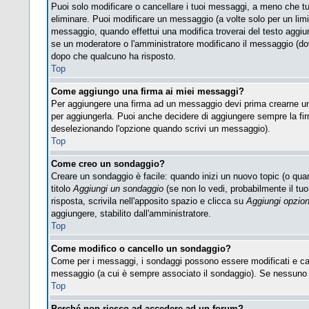
Puoi solo modificare o cancellare i tuoi messaggi, a meno che t
eliminare. Puoi modificare un messaggio (a volte solo per un lim
messaggio, quando effettui una modifica troverai del testo aggi
se un moderatore o l'amministratore modificano il messaggio (d
dopo che qualcuno ha risposto.
Top
Come aggiungo una firma ai miei messaggi?
Per aggiungere una firma ad un messaggio devi prima crearne una,
per aggiungerla. Puoi anche decidere di aggiungere sempre la fir
deselezionando l'opzione quando scrivi un messaggio).
Top
Come creo un sondaggio?
Creare un sondaggio è facile: quando inizi un nuovo topic (o quan
titolo
Aggiungi un sondaggio
(se non lo vedi, probabilmente il tuo 
risposta, scrivila nell'apposito spazio e clicca su
Aggiungi opzio
aggiungere, stabilito dall'amministratore.
Top
Come modifico o cancello un sondaggio?
Come per i messaggi, i sondaggi possono essere modificati e cance
messaggio (a cui è sempre associato il sondaggio). Se nessuno ha
Top
Perché non riesco ad accedere ad un forum?