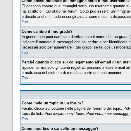
Come posso mostrare un'immagine sotto il mio username?
Ci possono essere due immagini sotto uno username quando si gu
hai scritto o il tuo stato nei forum. Sotto può esserci un'immgin
e decide anche il modo in cui gli avatar sono messi a disposizione
Top
Come cambio il mio grado?
In genere non puoi cambiare direttamente il nome del tuo grado (i 
indicare il numero di messaggi che hai scritto e per identificare
necessari solo per aumentare il tuo grado; se fai così, i modera
Top
Perché quando clicco sul collegamento all'e-mail di un utent
Spiacente, ma solo gli utenti registrati possono inviare e-mail ad 
e malizioso del sistema di e-mail da parte di utenti anonimi.
Top
Come invio un topic in un forum?
Facile, clicca sul bottone nelle pagine dei forum o dei topic. Potr
topic (la lista
Puoi inviare nuovi topic, Puoi votare nei sondaggi
, 
Top
Come modifico o cancello un messaggio?