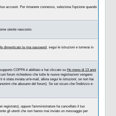
 il tuo account. Per rimanere connesso, seleziona l'opzione quando
o come utente nascosto.
Ho dimenticato la mia password
, segui le istruzioni e tornerai in
l supporto COPPA è abilitato e hai cliccato su
Ho meno di 13 anni
Alcuni forum richiedono che tutte le nuove registrazioni vengano
ti è stata inviata un'e-mail, allora segui le istruzioni; se non hai
i anonimi che
abusano
del forum). Se sei sicuro che l'indirizzo e-
i registrato), oppure l'amministratore ha cancellato il tuo
mente gli utenti che non hanno mai inviato un messaggio per