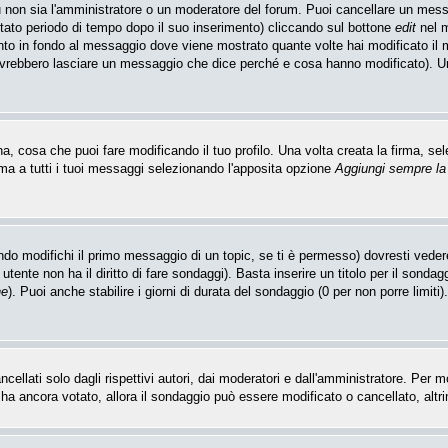
u non sia l'amministratore o un moderatore del forum. Puoi cancellare un mes
itato periodo di tempo dopo il suo inserimento) cliccando sul bottone
edit
nel m
unto in fondo al messaggio dove viene mostrato quante volte hai modificato i
ovrebbero lasciare un messaggio che dice perché e cosa hanno modificato). 
 cosa che puoi fare modificando il tuo profilo. Una volta creata la firma, sel
ma a tutti i tuoi messaggi selezionando l'apposita opzione
Aggiungi sempre la
do modifichi il primo messaggio di un topic, se ti è permesso) dovresti vedere
utente non ha il diritto di fare sondaggi). Basta inserire un titolo per il sonda
ne
). Puoi anche stabilire i giorni di durata del sondaggio (0 per non porre limiti
llati solo dagli rispettivi autori, dai moderatori e dall'amministratore. Per 
 ancora votato, allora il sondaggio può essere modificato o cancellato, altrim