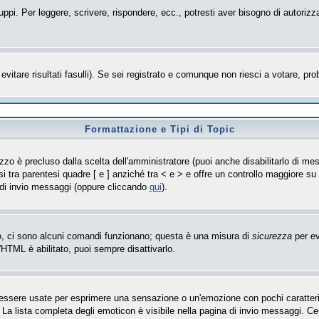
uppi. Per leggere, scrivere, rispondere, ecc., potresti aver bisogno di autorizz
evitare risultati fasulli). Se sei registrato e comunque non riesci a votare, prob
Formattazione e Tipi di Topic
zo è precluso dalla scelta dell'amministratore (puoi anche disabilitarlo di mes
i tra parentesi quadre [ e ] anziché tra < e > e offre un controllo maggiore 
 di invio messaggi (oppure cliccando
qui
).
so, ci sono alcuni comandi funzionano; questa è una misura di
sicurezza
per ev
'HTML è abilitato, puoi sempre disattivarlo.
sere usate per esprimere una sensazione o un'emozione con pochi caratteri, ad 
 La lista completa degli emoticon è visibile nella pagina di invio messaggi. C