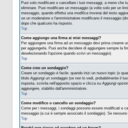
Puoi solo modificare o cancellare i tuoi messaggi, a meno che t
eliminare. Puoi modificare un messaggio (a volte solo per un lim
messaggio, quando effettui una modifica troverai del testo aggi
se un moderatore o l'amministratore modificano il messaggio (d
dopo che qualcuno ha risposto.
Top
Come aggiungo una firma ai miei messaggi?
Per aggiungere una firma ad un messaggio devi prima crearne una,
per aggiungerla. Puoi anche decidere di aggiungere sempre la fir
deselezionando l'opzione quando scrivi un messaggio).
Top
Come creo un sondaggio?
Creare un sondaggio è facile: quando inizi un nuovo topic (o quan
titolo
Aggiungi un sondaggio
(se non lo vedi, probabilmente il tuo 
risposta, scrivila nell'apposito spazio e clicca su
Aggiungi opzio
aggiungere, stabilito dall'amministratore.
Top
Come modifico o cancello un sondaggio?
Come per i messaggi, i sondaggi possono essere modificati e cance
messaggio (a cui è sempre associato il sondaggio). Se nessuno ha
Top
Perché non riesco ad accedere ad un forum?