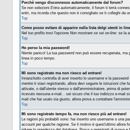
Perchè vengo disconnesso automaticamente dal forum?
Se non selezioni
Entra automaticamente
, il forum ti terrà conn
entri, ma ricorda che questo non è consigliato se ti colleghi da un 
Top
Come posso evitare di apparire nella lista delgi utenti in lin
Nel tuo profilo trovi l'opzione
Non mostrare se sei on-line
: se la 
Top
Ho perso la mia password!
Niente panico! La tua password non può essere recuperata, ma pu
linea in poco tempo.
Top
Mi sono registrato ma non riesco ad entrare!
Innanzitutto controlla di aver inserito lo username e la password
mentre ti stavi registrando, allora devi seguire le istruzioni che 
attivate, o dall'utente stesso o dall'amministratore, prima di poter 
ricevuto nessuna e-mail... sei sicuro che il tuo indirizzo e-mail si
mail che hai usato sia giusto, allora prova a contattare l'amminis
Top
Mi sono registrato tempo fa, ma non riesco più ad entrare!
Le ragioni più probabili sono: hai inserito uno username o una pass
account per qualche ragione. Se il motivo è quest'ultimo allora 
ridurre la grandezza del database. Prova a registrarti di nuovo e f