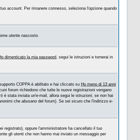
 il tuo account. Per rimanere connesso, seleziona l'opzione quando
o come utente nascosto.
Ho dimenticato la mia password
, segui le istruzioni e tornerai in
l supporto COPPA è abilitato e hai cliccato su
Ho meno di 13 anni
Alcuni forum richiedono che tutte le nuove registrazioni vengano
ti è stata inviata un'e-mail, allora segui le istruzioni; se non hai
i anonimi che
abusano
del forum). Se sei sicuro che l'indirizzo e-
i registrato), oppure l'amministratore ha cancellato il tuo
mente gli utenti che non hanno mai inviato un messaggio per