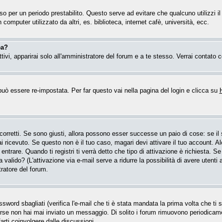
esso per un periodo prestabilito. Questo serve ad evitare che qualcuno utilizzi
computer utilizzato da altri, es. biblioteca, internet cafè, università, ecc.
ea?
attivi, apparirai solo all'amministratore del forum e a te stesso. Verrai contat
ò essere re-impostata. Per far questo vai nella pagina del login e clicca su
 corretti. Se sono giusti, allora possono esser successe un paio di cose: se i
hai ricevuto. Se questo non è il tuo caso, magari devi attivare il tuo account. 
entrare. Quando ti registri ti verrà detto che tipo di attivazione è richiesta. Se 
a valido? (L'attivazione via e-mail serve a ridurre la possibilità di avere utent
tratore del forum.
word sbagliati (verifica l'e-mail che ti è stata mandata la prima volta che ti se
forse non hai mai inviato un messaggio. Di solito i forum rimuovono periodica
arti coinvolgere dalle discussioni.