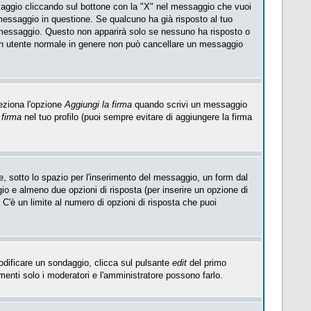
saggio cliccando sul bottone con la "X" nel messaggio che vuoi
essaggio in questione. Se qualcuno ha già risposto al tuo
l messaggio. Questo non apparirà solo se nessuno ha risposto o
Un utente normale in genere non può cancellare un messaggio
eziona l'opzione
Aggiungi la firma
quando scrivi un messaggio
 firma
nel tuo profilo (puoi sempre evitare di aggiungere la firma
, sotto lo spazio per l'inserimento del messaggio, un form dal
ggio e almeno due opzioni di risposta (per inserire un opzione di
). C'è un limite al numero di opzioni di risposta che puoi
modificare un sondaggio, clicca sul pulsante
edit
del primo
enti solo i moderatori e l'amministratore possono farlo.