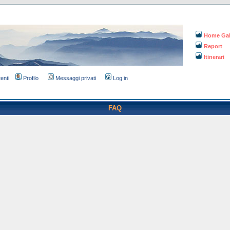
Home Gal
Report
Itinerari
tenti
Profilo
Messaggi privati
Log in
FAQ