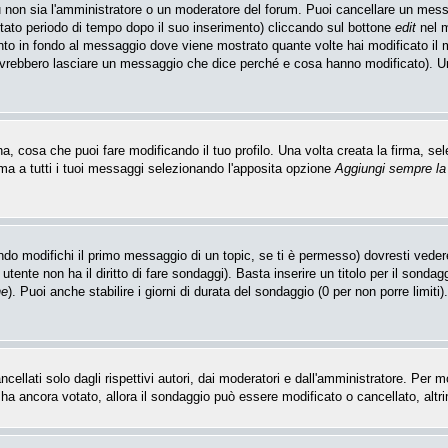
u non sia l'amministratore o un moderatore del forum. Puoi cancellare un mes
itato periodo di tempo dopo il suo inserimento) cliccando sul bottone
edit
nel m
unto in fondo al messaggio dove viene mostrato quante volte hai modificato i
ovrebbero lasciare un messaggio che dice perché e cosa hanno modificato). 
 cosa che puoi fare modificando il tuo profilo. Una volta creata la firma, sel
ma a tutti i tuoi messaggi selezionando l'apposita opzione
Aggiungi sempre la
do modifichi il primo messaggio di un topic, se ti è permesso) dovresti vedere
utente non ha il diritto di fare sondaggi). Basta inserire un titolo per il sonda
ne
). Puoi anche stabilire i giorni di durata del sondaggio (0 per non porre limiti
llati solo dagli rispettivi autori, dai moderatori e dall'amministratore. Per 
 ancora votato, allora il sondaggio può essere modificato o cancellato, altrim