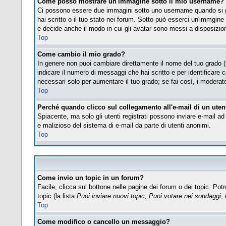
Come posso mostrare un'immagine sotto il mio username?
Ci possono essere due immagini sotto uno username quando si gu
hai scritto o il tuo stato nei forum. Sotto può esserci un'immgin
e decide anche il modo in cui gli avatar sono messi a disposizione
Top
Come cambio il mio grado?
In genere non puoi cambiare direttamente il nome del tuo grado (i 
indicare il numero di messaggi che hai scritto e per identificare
necessari solo per aumentare il tuo grado; se fai così, i modera
Top
Perché quando clicco sul collegamento all'e-mail di un utent
Spiacente, ma solo gli utenti registrati possono inviare e-mail ad 
e malizioso del sistema di e-mail da parte di utenti anonimi.
Top
Come invio un topic in un forum?
Facile, clicca sul bottone nelle pagine dei forum o dei topic. Potr
topic (la lista
Puoi inviare nuovi topic, Puoi votare nei sondaggi
, 
Top
Come modifico o cancello un messaggio?