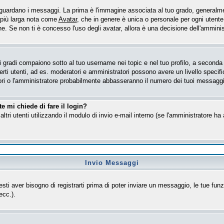
ardano i messaggi. La prima è l'immagine associata al tuo grado, generalmen
e più larga nota come
Avatar
, che in genere è unica o personale per ogni utente
. Se non ti è concesso l'uso degli avatar, allora è una decisione dell'amministr
gradi compaiono sotto al tuo username nei topic e nel tuo profilo, a seconda de
 certi utenti, ad es. moderatori e amministratori possono avere un livello spe
tori o l'amministratore probabilmente abbasseranno il numero dei tuoi messaggi
e mi chiede di fare il login?
altri utenti utilizzando il modulo di invio e-mail interno (se l'amministratore h
Invio Messaggi
esti aver bisogno di registrarti prima di poter inviare un messaggio, le tue funz
ecc.).