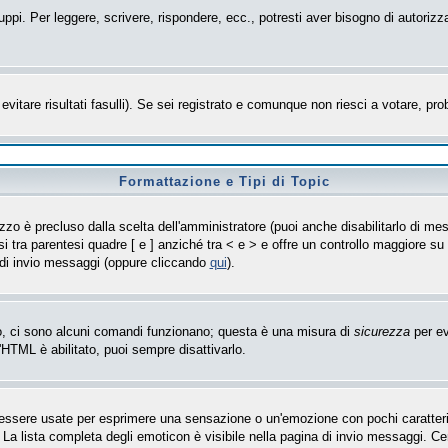
uppi. Per leggere, scrivere, rispondere, ecc., potresti aver bisogno di autorizz
evitare risultati fasulli). Se sei registrato e comunque non riesci a votare, prob
Formattazione e Tipi di Topic
zo è precluso dalla scelta dell'amministratore (puoi anche disabilitarlo di mes
i tra parentesi quadre [ e ] anziché tra < e > e offre un controllo maggiore 
 di invio messaggi (oppure cliccando
qui
).
so, ci sono alcuni comandi funzionano; questa è una misura di
sicurezza
per ev
'HTML è abilitato, puoi sempre disattivarlo.
sere usate per esprimere una sensazione o un'emozione con pochi caratteri, ad 
 La lista completa degli emoticon è visibile nella pagina di invio messaggi. C