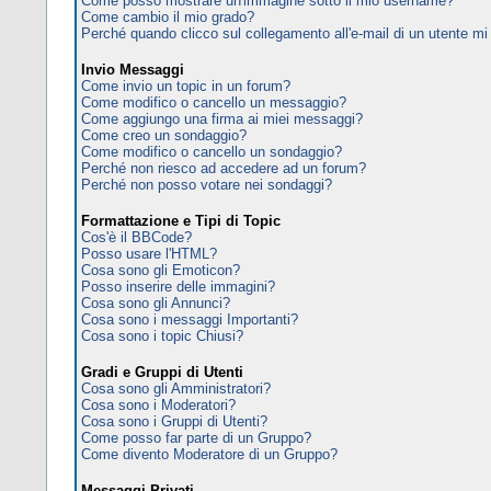
Come posso mostrare un'immagine sotto il mio username?
Come cambio il mio grado?
Perché quando clicco sul collegamento all'e-mail di un utente mi c
Invio Messaggi
Come invio un topic in un forum?
Come modifico o cancello un messaggio?
Come aggiungo una firma ai miei messaggi?
Come creo un sondaggio?
Come modifico o cancello un sondaggio?
Perché non riesco ad accedere ad un forum?
Perché non posso votare nei sondaggi?
Formattazione e Tipi di Topic
Cos'è il BBCode?
Posso usare l'HTML?
Cosa sono gli Emoticon?
Posso inserire delle immagini?
Cosa sono gli Annunci?
Cosa sono i messaggi Importanti?
Cosa sono i topic Chiusi?
Gradi e Gruppi di Utenti
Cosa sono gli Amministratori?
Cosa sono i Moderatori?
Cosa sono i Gruppi di Utenti?
Come posso far parte di un Gruppo?
Come divento Moderatore di un Gruppo?
Messaggi Privati