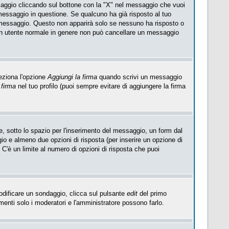
saggio cliccando sul bottone con la "X" nel messaggio che vuoi
essaggio in questione. Se qualcuno ha già risposto al tuo
l messaggio. Questo non apparirà solo se nessuno ha risposto o
Un utente normale in genere non può cancellare un messaggio
eziona l'opzione
Aggiungi la firma
quando scrivi un messaggio
 firma
nel tuo profilo (puoi sempre evitare di aggiungere la firma
, sotto lo spazio per l'inserimento del messaggio, un form dal
ggio e almeno due opzioni di risposta (per inserire un opzione di
). C'è un limite al numero di opzioni di risposta che puoi
modificare un sondaggio, clicca sul pulsante
edit
del primo
enti solo i moderatori e l'amministratore possono farlo.