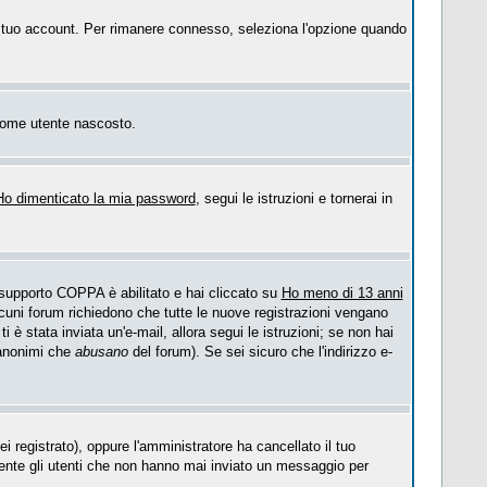
 il tuo account. Per rimanere connesso, seleziona l'opzione quando
o come utente nascosto.
Ho dimenticato la mia password
, segui le istruzioni e tornerai in
l supporto COPPA è abilitato e hai cliccato su
Ho meno di 13 anni
Alcuni forum richiedono che tutte le nuove registrazioni vengano
ti è stata inviata un'e-mail, allora segui le istruzioni; se non hai
i anonimi che
abusano
del forum). Se sei sicuro che l'indirizzo e-
i registrato), oppure l'amministratore ha cancellato il tuo
mente gli utenti che non hanno mai inviato un messaggio per