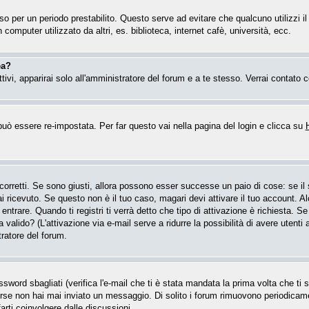
esso per un periodo prestabilito. Questo serve ad evitare che qualcuno utilizzi
computer utilizzato da altri, es. biblioteca, internet cafè, università, ecc.
ea?
attivi, apparirai solo all'amministratore del forum e a te stesso. Verrai contat
ò essere re-impostata. Per far questo vai nella pagina del login e clicca su
 corretti. Se sono giusti, allora possono esser successe un paio di cose: se i
hai ricevuto. Se questo non è il tuo caso, magari devi attivare il tuo account. 
entrare. Quando ti registri ti verrà detto che tipo di attivazione è richiesta. Se 
a valido? (L'attivazione via e-mail serve a ridurre la possibilità di avere utent
tratore del forum.
word sbagliati (verifica l'e-mail che ti è stata mandata la prima volta che ti se
forse non hai mai inviato un messaggio. Di solito i forum rimuovono periodica
arti coinvolgere dalle discussioni.