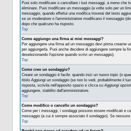
Puoi solo modificare o cancellare i tuoi messaggi, a meno che t
eliminare. Puoi modificare un messaggio (a volte solo per un lim
messaggio, quando effettui una modifica troverai del testo aggi
se un moderatore o l'amministratore modificano il messaggio (d
dopo che qualcuno ha risposto.
Top
Come aggiungo una firma ai miei messaggi?
Per aggiungere una firma ad un messaggio devi prima crearne una,
per aggiungerla. Puoi anche decidere di aggiungere sempre la fir
deselezionando l'opzione quando scrivi un messaggio).
Top
Come creo un sondaggio?
Creare un sondaggio è facile: quando inizi un nuovo topic (o quan
titolo
Aggiungi un sondaggio
(se non lo vedi, probabilmente il tuo 
risposta, scrivila nell'apposito spazio e clicca su
Aggiungi opzio
aggiungere, stabilito dall'amministratore.
Top
Come modifico o cancello un sondaggio?
Come per i messaggi, i sondaggi possono essere modificati e cance
messaggio (a cui è sempre associato il sondaggio). Se nessuno ha
Top
Perché non riesco ad accedere ad un forum?