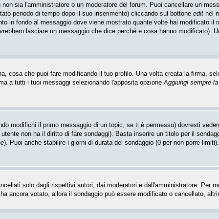
u non sia l'amministratore o un moderatore del forum. Puoi cancellare un mes
itato periodo di tempo dopo il suo inserimento) cliccando sul bottone
edit
nel m
unto in fondo al messaggio dove viene mostrato quante volte hai modificato i
ovrebbero lasciare un messaggio che dice perché e cosa hanno modificato). 
 cosa che puoi fare modificando il tuo profilo. Una volta creata la firma, sel
ma a tutti i tuoi messaggi selezionando l'apposita opzione
Aggiungi sempre la
do modifichi il primo messaggio di un topic, se ti è permesso) dovresti vedere
utente non ha il diritto di fare sondaggi). Basta inserire un titolo per il sonda
ne
). Puoi anche stabilire i giorni di durata del sondaggio (0 per non porre limiti
llati solo dagli rispettivi autori, dai moderatori e dall'amministratore. Per 
 ancora votato, allora il sondaggio può essere modificato o cancellato, altrim