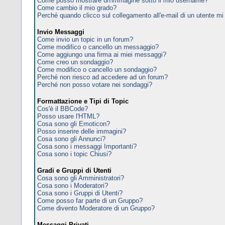
Come posso mostrare un'immagine sotto il mio username?
Come cambio il mio grado?
Perché quando clicco sul collegamento all'e-mail di un utente mi c
Invio Messaggi
Come invio un topic in un forum?
Come modifico o cancello un messaggio?
Come aggiungo una firma ai miei messaggi?
Come creo un sondaggio?
Come modifico o cancello un sondaggio?
Perché non riesco ad accedere ad un forum?
Perché non posso votare nei sondaggi?
Formattazione e Tipi di Topic
Cos'è il BBCode?
Posso usare l'HTML?
Cosa sono gli Emoticon?
Posso inserire delle immagini?
Cosa sono gli Annunci?
Cosa sono i messaggi Importanti?
Cosa sono i topic Chiusi?
Gradi e Gruppi di Utenti
Cosa sono gli Amministratori?
Cosa sono i Moderatori?
Cosa sono i Gruppi di Utenti?
Come posso far parte di un Gruppo?
Come divento Moderatore di un Gruppo?
Messaggi Privati