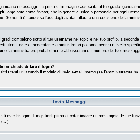
ardano i messaggi. La prima è l'immagine associata al tuo grado, generalmen
e più larga nota come
Avatar
, che in genere è unica o personale per ogni utente
. Se non ti è concesso l'uso degli avatar, allora è una decisione dell'amministr
gradi compaiono sotto al tuo username nei topic e nel tuo profilo, a seconda de
 certi utenti, ad es. moderatori e amministratori possono avere un livello spe
tori o l'amministratore probabilmente abbasseranno il numero dei tuoi messaggi
e mi chiede di fare il login?
altri utenti utilizzando il modulo di invio e-mail interno (se l'amministratore h
Invio Messaggi
esti aver bisogno di registrarti prima di poter inviare un messaggio, le tue funz
ecc.).