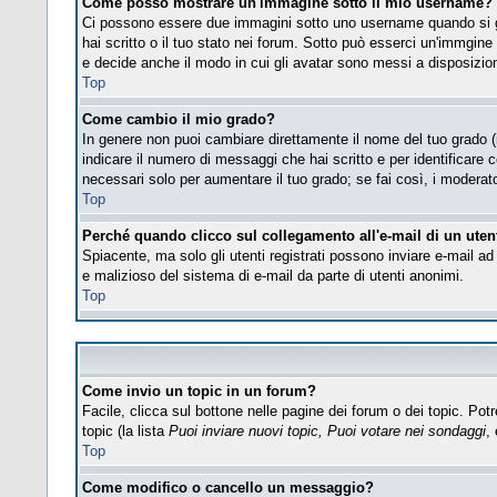
Come posso mostrare un'immagine sotto il mio username?
Ci possono essere due immagini sotto uno username quando si gu
hai scritto o il tuo stato nei forum. Sotto può esserci un'immgin
e decide anche il modo in cui gli avatar sono messi a disposizione
Top
Come cambio il mio grado?
In genere non puoi cambiare direttamente il nome del tuo grado (i 
indicare il numero di messaggi che hai scritto e per identificare
necessari solo per aumentare il tuo grado; se fai così, i modera
Top
Perché quando clicco sul collegamento all'e-mail di un utent
Spiacente, ma solo gli utenti registrati possono inviare e-mail ad 
e malizioso del sistema di e-mail da parte di utenti anonimi.
Top
Come invio un topic in un forum?
Facile, clicca sul bottone nelle pagine dei forum o dei topic. Potr
topic (la lista
Puoi inviare nuovi topic, Puoi votare nei sondaggi
, 
Top
Come modifico o cancello un messaggio?