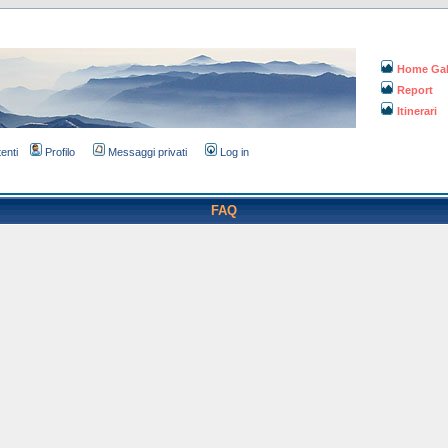
Home Gal
Report
Itinerari
tenti
Profilo
Messaggi privati
Log in
FAQ