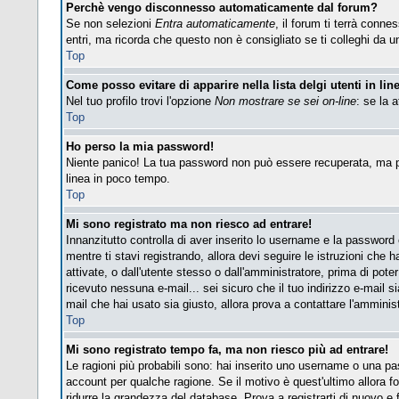
Perchè vengo disconnesso automaticamente dal forum?
Se non selezioni
Entra automaticamente
, il forum ti terrà conn
entri, ma ricorda che questo non è consigliato se ti colleghi da un 
Top
Come posso evitare di apparire nella lista delgi utenti in lin
Nel tuo profilo trovi l'opzione
Non mostrare se sei on-line
: se la 
Top
Ho perso la mia password!
Niente panico! La tua password non può essere recuperata, ma pu
linea in poco tempo.
Top
Mi sono registrato ma non riesco ad entrare!
Innanzitutto controlla di aver inserito lo username e la password
mentre ti stavi registrando, allora devi seguire le istruzioni che 
attivate, o dall'utente stesso o dall'amministratore, prima di poter 
ricevuto nessuna e-mail... sei sicuro che il tuo indirizzo e-mail si
mail che hai usato sia giusto, allora prova a contattare l'amminis
Top
Mi sono registrato tempo fa, ma non riesco più ad entrare!
Le ragioni più probabili sono: hai inserito uno username o una pass
account per qualche ragione. Se il motivo è quest'ultimo allora 
ridurre la grandezza del database. Prova a registrarti di nuovo e f