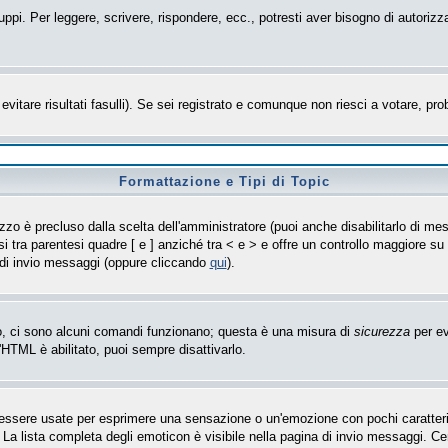
uppi. Per leggere, scrivere, rispondere, ecc., potresti aver bisogno di autorizz
evitare risultati fasulli). Se sei registrato e comunque non riesci a votare, prob
Formattazione e Tipi di Topic
zo è precluso dalla scelta dell'amministratore (puoi anche disabilitarlo di mes
i tra parentesi quadre [ e ] anziché tra < e > e offre un controllo maggiore 
 di invio messaggi (oppure cliccando
qui
).
so, ci sono alcuni comandi funzionano; questa è una misura di
sicurezza
per ev
'HTML è abilitato, puoi sempre disattivarlo.
sere usate per esprimere una sensazione o un'emozione con pochi caratteri, ad 
 La lista completa degli emoticon è visibile nella pagina di invio messaggi. C