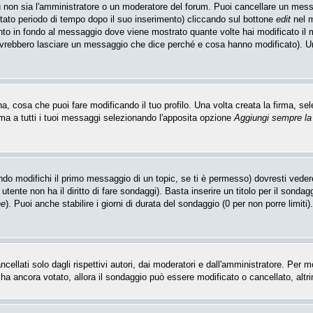
u non sia l'amministratore o un moderatore del forum. Puoi cancellare un mes
itato periodo di tempo dopo il suo inserimento) cliccando sul bottone
edit
nel m
unto in fondo al messaggio dove viene mostrato quante volte hai modificato i
ovrebbero lasciare un messaggio che dice perché e cosa hanno modificato). 
 cosa che puoi fare modificando il tuo profilo. Una volta creata la firma, sel
ma a tutti i tuoi messaggi selezionando l'apposita opzione
Aggiungi sempre la
do modifichi il primo messaggio di un topic, se ti è permesso) dovresti vedere
utente non ha il diritto di fare sondaggi). Basta inserire un titolo per il sonda
ne
). Puoi anche stabilire i giorni di durata del sondaggio (0 per non porre limiti
llati solo dagli rispettivi autori, dai moderatori e dall'amministratore. Per 
 ancora votato, allora il sondaggio può essere modificato o cancellato, altrim