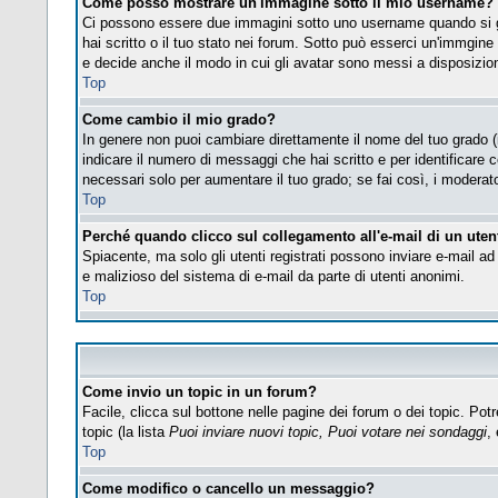
Come posso mostrare un'immagine sotto il mio username?
Ci possono essere due immagini sotto uno username quando si gu
hai scritto o il tuo stato nei forum. Sotto può esserci un'immgin
e decide anche il modo in cui gli avatar sono messi a disposizione
Top
Come cambio il mio grado?
In genere non puoi cambiare direttamente il nome del tuo grado (i 
indicare il numero di messaggi che hai scritto e per identificare
necessari solo per aumentare il tuo grado; se fai così, i modera
Top
Perché quando clicco sul collegamento all'e-mail di un utent
Spiacente, ma solo gli utenti registrati possono inviare e-mail ad 
e malizioso del sistema di e-mail da parte di utenti anonimi.
Top
Come invio un topic in un forum?
Facile, clicca sul bottone nelle pagine dei forum o dei topic. Potr
topic (la lista
Puoi inviare nuovi topic, Puoi votare nei sondaggi
, 
Top
Come modifico o cancello un messaggio?