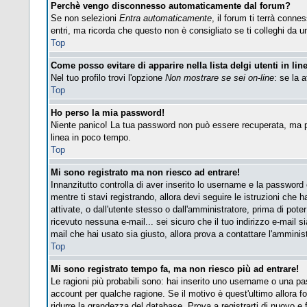
Perchè vengo disconnesso automaticamente dal forum?
Se non selezioni
Entra automaticamente
, il forum ti terrà conn
entri, ma ricorda che questo non è consigliato se ti colleghi da un 
Top
Come posso evitare di apparire nella lista delgi utenti in lin
Nel tuo profilo trovi l'opzione
Non mostrare se sei on-line
: se la 
Top
Ho perso la mia password!
Niente panico! La tua password non può essere recuperata, ma pu
linea in poco tempo.
Top
Mi sono registrato ma non riesco ad entrare!
Innanzitutto controlla di aver inserito lo username e la password
mentre ti stavi registrando, allora devi seguire le istruzioni che 
attivate, o dall'utente stesso o dall'amministratore, prima di poter 
ricevuto nessuna e-mail... sei sicuro che il tuo indirizzo e-mail si
mail che hai usato sia giusto, allora prova a contattare l'amminis
Top
Mi sono registrato tempo fa, ma non riesco più ad entrare!
Le ragioni più probabili sono: hai inserito uno username o una pass
account per qualche ragione. Se il motivo è quest'ultimo allora 
ridurre la grandezza del database. Prova a registrarti di nuovo e f