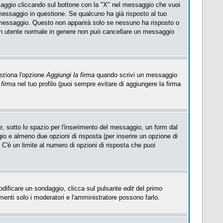
saggio cliccando sul bottone con la "X" nel messaggio che vuoi
essaggio in questione. Se qualcuno ha già risposto al tuo
l messaggio. Questo non apparirà solo se nessuno ha risposto o
Un utente normale in genere non può cancellare un messaggio
eziona l'opzione
Aggiungi la firma
quando scrivi un messaggio
 firma
nel tuo profilo (puoi sempre evitare di aggiungere la firma
, sotto lo spazio per l'inserimento del messaggio, un form dal
ggio e almeno due opzioni di risposta (per inserire un opzione di
). C'è un limite al numero di opzioni di risposta che puoi
modificare un sondaggio, clicca sul pulsante
edit
del primo
enti solo i moderatori e l'amministratore possono farlo.