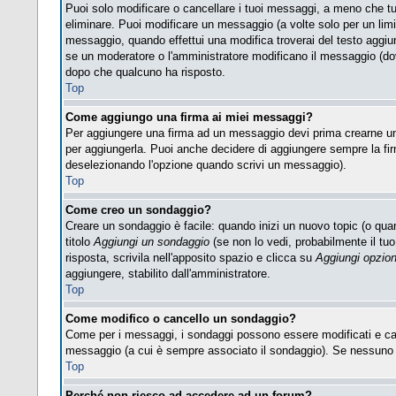
Puoi solo modificare o cancellare i tuoi messaggi, a meno che t
eliminare. Puoi modificare un messaggio (a volte solo per un lim
messaggio, quando effettui una modifica troverai del testo aggi
se un moderatore o l'amministratore modificano il messaggio (d
dopo che qualcuno ha risposto.
Top
Come aggiungo una firma ai miei messaggi?
Per aggiungere una firma ad un messaggio devi prima crearne una,
per aggiungerla. Puoi anche decidere di aggiungere sempre la fir
deselezionando l'opzione quando scrivi un messaggio).
Top
Come creo un sondaggio?
Creare un sondaggio è facile: quando inizi un nuovo topic (o quan
titolo
Aggiungi un sondaggio
(se non lo vedi, probabilmente il tuo 
risposta, scrivila nell'apposito spazio e clicca su
Aggiungi opzio
aggiungere, stabilito dall'amministratore.
Top
Come modifico o cancello un sondaggio?
Come per i messaggi, i sondaggi possono essere modificati e cance
messaggio (a cui è sempre associato il sondaggio). Se nessuno ha
Top
Perché non riesco ad accedere ad un forum?