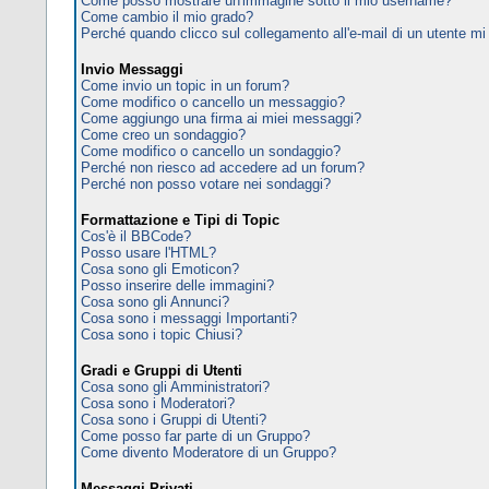
Come posso mostrare un'immagine sotto il mio username?
Come cambio il mio grado?
Perché quando clicco sul collegamento all'e-mail di un utente mi c
Invio Messaggi
Come invio un topic in un forum?
Come modifico o cancello un messaggio?
Come aggiungo una firma ai miei messaggi?
Come creo un sondaggio?
Come modifico o cancello un sondaggio?
Perché non riesco ad accedere ad un forum?
Perché non posso votare nei sondaggi?
Formattazione e Tipi di Topic
Cos'è il BBCode?
Posso usare l'HTML?
Cosa sono gli Emoticon?
Posso inserire delle immagini?
Cosa sono gli Annunci?
Cosa sono i messaggi Importanti?
Cosa sono i topic Chiusi?
Gradi e Gruppi di Utenti
Cosa sono gli Amministratori?
Cosa sono i Moderatori?
Cosa sono i Gruppi di Utenti?
Come posso far parte di un Gruppo?
Come divento Moderatore di un Gruppo?
Messaggi Privati