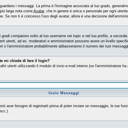
ardano i messaggi. La prima è l'immagine associata al tuo grado, generalmen
e più larga nota come
Avatar
, che in genere è unica o personale per ogni utente
. Se non ti è concesso l'uso degli avatar, allora è una decisione dell'amministr
gradi compaiono sotto al tuo username nei topic e nel tuo profilo, a seconda de
 certi utenti, ad es. moderatori e amministratori possono avere un livello spe
tori o l'amministratore probabilmente abbasseranno il numero dei tuoi messaggi
e mi chiede di fare il login?
altri utenti utilizzando il modulo di invio e-mail interno (se l'amministratore h
Invio Messaggi
esti aver bisogno di registrarti prima di poter inviare un messaggio, le tue funz
ecc.).