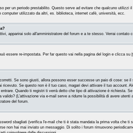
esso per un periodo prestabilito. Questo serve ad evitare che qualcuno utilizzi
computer utilizzato da altri, es. biblioteca, internet cafè, università, ecc.
ea?
attivi, apparirai solo all'amministratore del forum e a te stesso. Verrai contat
ò essere re-impostata. Per far questo vai nella pagina del login e clicca su
 corretti. Se sono giusti, allora possono esser successe un paio di cose: se i
hai ricevuto. Se questo non è il tuo caso, magari devi attivare il tuo account. 
entrare. Quando ti registri ti verrà detto che tipo di attivazione è richiesta. Se 
a valido? (L'attivazione via e-mail serve a ridurre la possibilità di avere utent
tratore del forum.
word sbagliati (verifica l'e-mail che ti è stata mandata la prima volta che ti se
forse non hai mai inviato un messaggio. Di solito i forum rimuovono periodica
arti coinvolgere dalle discussioni.