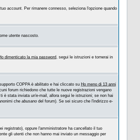
 il tuo account. Per rimanere connesso, seleziona l'opzione quando
o come utente nascosto.
Ho dimenticato la mia password
, segui le istruzioni e tornerai in
l supporto COPPA è abilitato e hai cliccato su
Ho meno di 13 anni
Alcuni forum richiedono che tutte le nuove registrazioni vengano
ti è stata inviata un'e-mail, allora segui le istruzioni; se non hai
i anonimi che
abusano
del forum). Se sei sicuro che l'indirizzo e-
i registrato), oppure l'amministratore ha cancellato il tuo
mente gli utenti che non hanno mai inviato un messaggio per