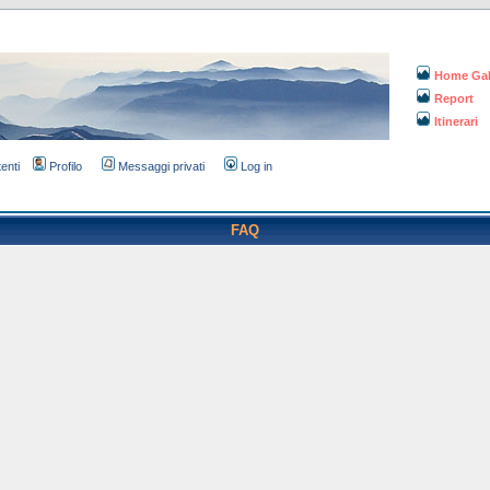
Home Gal
Report
Itinerari
tenti
Profilo
Messaggi privati
Log in
FAQ