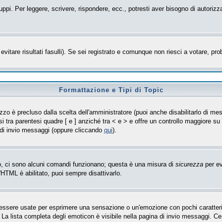
uppi. Per leggere, scrivere, rispondere, ecc., potresti aver bisogno di autorizz
evitare risultati fasulli). Se sei registrato e comunque non riesci a votare, prob
Formattazione e Tipi di Topic
zo è precluso dalla scelta dell'amministratore (puoi anche disabilitarlo di mes
i tra parentesi quadre [ e ] anziché tra < e > e offre un controllo maggiore 
 di invio messaggi (oppure cliccando
qui
).
so, ci sono alcuni comandi funzionano; questa è una misura di
sicurezza
per ev
'HTML è abilitato, puoi sempre disattivarlo.
sere usate per esprimere una sensazione o un'emozione con pochi caratteri, ad 
 La lista completa degli emoticon è visibile nella pagina di invio messaggi. C