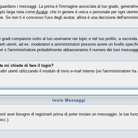
ardano i messaggi. La prima è l'immagine associata al tuo grado, generalmen
e più larga nota come
Avatar
, che in genere è unica o personale per ogni utente
. Se non ti è concesso l'uso degli avatar, allora è una decisione dell'amministr
gradi compaiono sotto al tuo username nei topic e nel tuo profilo, a seconda de
 certi utenti, ad es. moderatori e amministratori possono avere un livello spe
tori o l'amministratore probabilmente abbasseranno il numero dei tuoi messaggi
e mi chiede di fare il login?
altri utenti utilizzando il modulo di invio e-mail interno (se l'amministratore h
Invio Messaggi
esti aver bisogno di registrarti prima di poter inviare un messaggio, le tue funz
ecc.).