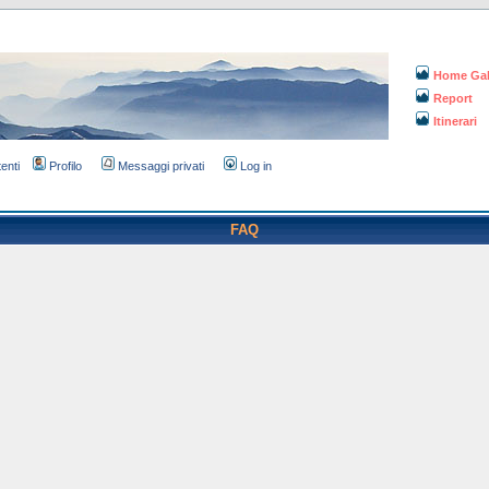
Home Gal
Report
Itinerari
tenti
Profilo
Messaggi privati
Log in
FAQ