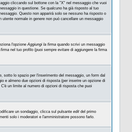
saggio cliccando sul bottone con la "X" nel messaggio che vuoi
essaggio in questione. Se qualcuno ha già risposto al tuo
l messaggio. Questo non apparirà solo se nessuno ha risposto o
Un utente normale in genere non può cancellare un messaggio
eziona l'opzione
Aggiungi la firma
quando scrivi un messaggio
 firma
nel tuo profilo (puoi sempre evitare di aggiungere la firma
, sotto lo spazio per l'inserimento del messaggio, un form dal
ggio e almeno due opzioni di risposta (per inserire un opzione di
). C'è un limite al numero di opzioni di risposta che puoi
modificare un sondaggio, clicca sul pulsante
edit
del primo
enti solo i moderatori e l'amministratore possono farlo.