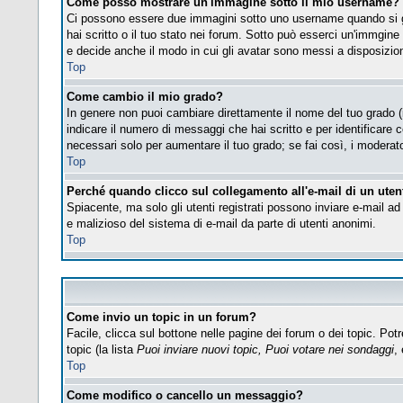
Come posso mostrare un'immagine sotto il mio username?
Ci possono essere due immagini sotto uno username quando si gu
hai scritto o il tuo stato nei forum. Sotto può esserci un'immgin
e decide anche il modo in cui gli avatar sono messi a disposizione
Top
Come cambio il mio grado?
In genere non puoi cambiare direttamente il nome del tuo grado (i 
indicare il numero di messaggi che hai scritto e per identificare
necessari solo per aumentare il tuo grado; se fai così, i modera
Top
Perché quando clicco sul collegamento all'e-mail di un utent
Spiacente, ma solo gli utenti registrati possono inviare e-mail ad 
e malizioso del sistema di e-mail da parte di utenti anonimi.
Top
Come invio un topic in un forum?
Facile, clicca sul bottone nelle pagine dei forum o dei topic. Potr
topic (la lista
Puoi inviare nuovi topic, Puoi votare nei sondaggi
, 
Top
Come modifico o cancello un messaggio?