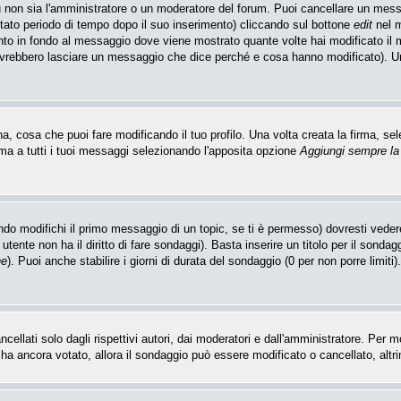
u non sia l'amministratore o un moderatore del forum. Puoi cancellare un mes
itato periodo di tempo dopo il suo inserimento) cliccando sul bottone
edit
nel m
unto in fondo al messaggio dove viene mostrato quante volte hai modificato i
ovrebbero lasciare un messaggio che dice perché e cosa hanno modificato). 
 cosa che puoi fare modificando il tuo profilo. Una volta creata la firma, sel
ma a tutti i tuoi messaggi selezionando l'apposita opzione
Aggiungi sempre la
do modifichi il primo messaggio di un topic, se ti è permesso) dovresti vedere
utente non ha il diritto di fare sondaggi). Basta inserire un titolo per il sonda
ne
). Puoi anche stabilire i giorni di durata del sondaggio (0 per non porre limiti
llati solo dagli rispettivi autori, dai moderatori e dall'amministratore. Per 
 ancora votato, allora il sondaggio può essere modificato o cancellato, altrim