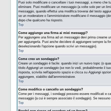
Puoi solo modificare o cancellare i tuoi messaggi, a meno che t
eliminare. Puoi modificare un messaggio (a volte solo per un lim
messaggio, quando effettui una modifica troverai del testo aggi
se un moderatore o l'amministratore modificano il messaggio (d
dopo che qualcuno ha risposto.
Top
Come aggiungo una firma ai miei messaggi?
Per aggiungere una firma ad un messaggio devi prima crearne una,
per aggiungerla. Puoi anche decidere di aggiungere sempre la fir
deselezionando l'opzione quando scrivi un messaggio).
Top
Come creo un sondaggio?
Creare un sondaggio è facile: quando inizi un nuovo topic (o quan
titolo
Aggiungi un sondaggio
(se non lo vedi, probabilmente il tuo 
risposta, scrivila nell'apposito spazio e clicca su
Aggiungi opzio
aggiungere, stabilito dall'amministratore.
Top
Come modifico o cancello un sondaggio?
Come per i messaggi, i sondaggi possono essere modificati e cance
messaggio (a cui è sempre associato il sondaggio). Se nessuno ha
Top
Perché non riesco ad accedere ad un forum?