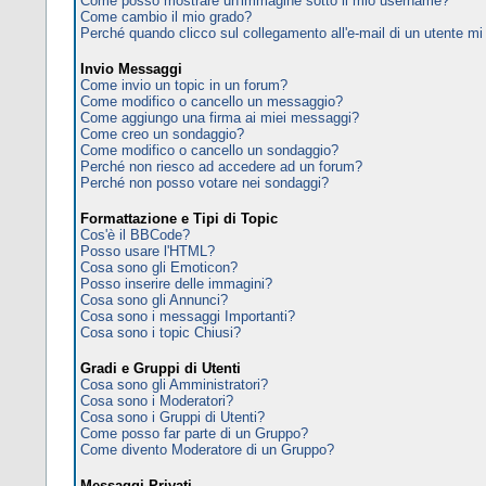
Come posso mostrare un'immagine sotto il mio username?
Come cambio il mio grado?
Perché quando clicco sul collegamento all'e-mail di un utente mi c
Invio Messaggi
Come invio un topic in un forum?
Come modifico o cancello un messaggio?
Come aggiungo una firma ai miei messaggi?
Come creo un sondaggio?
Come modifico o cancello un sondaggio?
Perché non riesco ad accedere ad un forum?
Perché non posso votare nei sondaggi?
Formattazione e Tipi di Topic
Cos'è il BBCode?
Posso usare l'HTML?
Cosa sono gli Emoticon?
Posso inserire delle immagini?
Cosa sono gli Annunci?
Cosa sono i messaggi Importanti?
Cosa sono i topic Chiusi?
Gradi e Gruppi di Utenti
Cosa sono gli Amministratori?
Cosa sono i Moderatori?
Cosa sono i Gruppi di Utenti?
Come posso far parte di un Gruppo?
Come divento Moderatore di un Gruppo?
Messaggi Privati