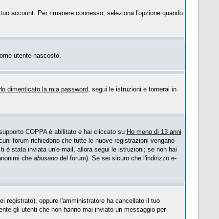
 il tuo account. Per rimanere connesso, seleziona l'opzione quando
o come utente nascosto.
Ho dimenticato la mia password
, segui le istruzioni e tornerai in
l supporto COPPA è abilitato e hai cliccato su
Ho meno di 13 anni
Alcuni forum richiedono che tutte le nuove registrazioni vengano
ti è stata inviata un'e-mail, allora segui le istruzioni; se non hai
i anonimi che
abusano
del forum). Se sei sicuro che l'indirizzo e-
i registrato), oppure l'amministratore ha cancellato il tuo
mente gli utenti che non hanno mai inviato un messaggio per