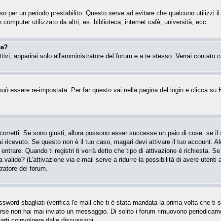
esso per un periodo prestabilito. Questo serve ad evitare che qualcuno utilizzi
computer utilizzato da altri, es. biblioteca, internet cafè, università, ecc.
ea?
attivi, apparirai solo all'amministratore del forum e a te stesso. Verrai contat
ò essere re-impostata. Per far questo vai nella pagina del login e clicca su
 corretti. Se sono giusti, allora possono esser successe un paio di cose: se i
hai ricevuto. Se questo non è il tuo caso, magari devi attivare il tuo account. 
entrare. Quando ti registri ti verrà detto che tipo di attivazione è richiesta. Se 
a valido? (L'attivazione via e-mail serve a ridurre la possibilità di avere utent
tratore del forum.
word sbagliati (verifica l'e-mail che ti è stata mandata la prima volta che ti se
forse non hai mai inviato un messaggio. Di solito i forum rimuovono periodica
arti coinvolgere dalle discussioni.