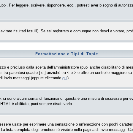
uppi. Per leggere, scrivere, rispondere, ecc., potresti aver bisogno di autorizz
evitare risultati fasulli). Se sei registrato e comunque non riesci a votare, prob
Formattazione e Tipi di Topic
zo è precluso dalla scelta dell'amministratore (puoi anche disabilitarlo di mes
i tra parentesi quadre [ e ] anziché tra < e > e offre un controllo maggiore 
 di invio messaggi (oppure cliccando
qui
).
so, ci sono alcuni comandi funzionano; questa è una misura di
sicurezza
per ev
'HTML è abilitato, puoi sempre disattivarlo.
sere usate per esprimere una sensazione o un'emozione con pochi caratteri, ad 
 La lista completa degli emoticon è visibile nella pagina di invio messaggi. C