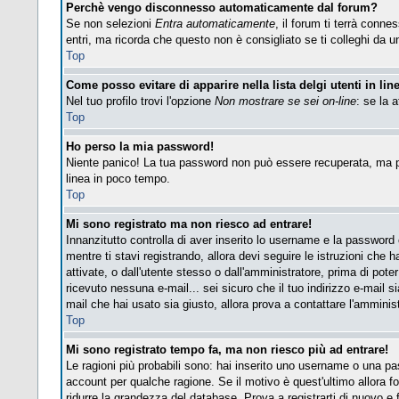
Perchè vengo disconnesso automaticamente dal forum?
Se non selezioni
Entra automaticamente
, il forum ti terrà conn
entri, ma ricorda che questo non è consigliato se ti colleghi da un 
Top
Come posso evitare di apparire nella lista delgi utenti in lin
Nel tuo profilo trovi l'opzione
Non mostrare se sei on-line
: se la 
Top
Ho perso la mia password!
Niente panico! La tua password non può essere recuperata, ma pu
linea in poco tempo.
Top
Mi sono registrato ma non riesco ad entrare!
Innanzitutto controlla di aver inserito lo username e la password
mentre ti stavi registrando, allora devi seguire le istruzioni che 
attivate, o dall'utente stesso o dall'amministratore, prima di poter 
ricevuto nessuna e-mail... sei sicuro che il tuo indirizzo e-mail si
mail che hai usato sia giusto, allora prova a contattare l'amminis
Top
Mi sono registrato tempo fa, ma non riesco più ad entrare!
Le ragioni più probabili sono: hai inserito uno username o una pass
account per qualche ragione. Se il motivo è quest'ultimo allora 
ridurre la grandezza del database. Prova a registrarti di nuovo e f