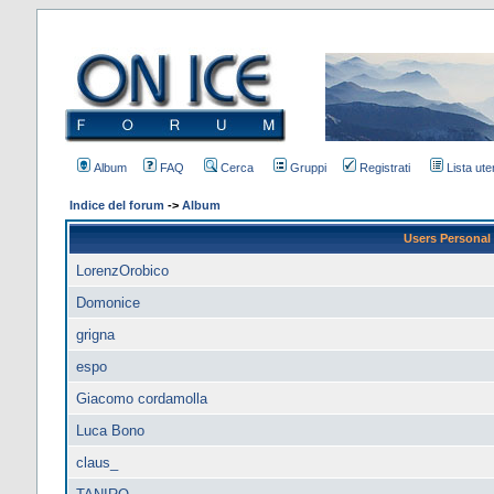
Album
FAQ
Cerca
Gruppi
Registrati
Lista uten
Indice del forum
->
Album
Users Personal 
LorenzOrobico
Domonice
grigna
espo
Giacomo cordamolla
Luca Bono
claus_