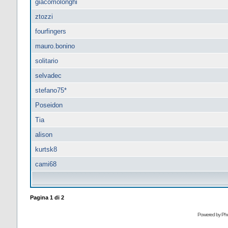
giacomolonghi
ztozzi
fourfingers
mauro.bonino
solitario
selvadec
stefano75*
Poseidon
Tia
alison
kurtsk8
cami68
Pagina
1
di
2
Powered by Pho