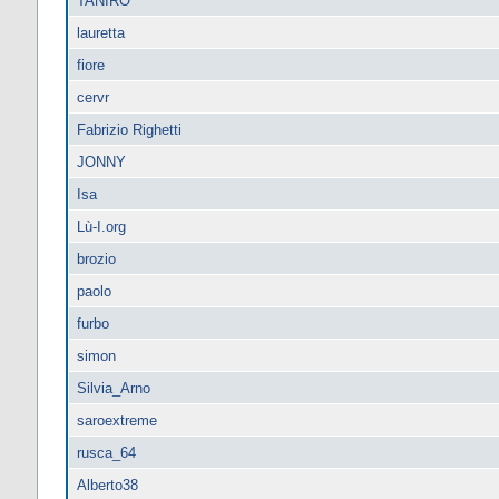
TANIRO
lauretta
fiore
cervr
Fabrizio Righetti
JONNY
Isa
Lù-I.org
brozio
paolo
furbo
simon
Silvia_Arno
saroextreme
rusca_64
Alberto38