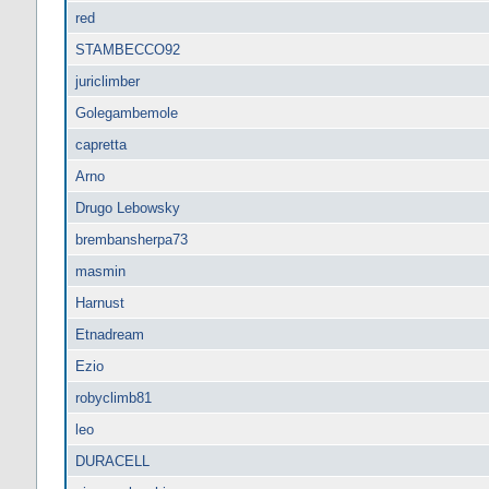
red
STAMBECCO92
juriclimber
Golegambemole
capretta
Arno
Drugo Lebowsky
brembansherpa73
masmin
Harnust
Etnadream
Ezio
robyclimb81
leo
DURACELL