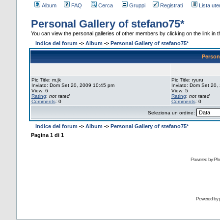
Album
FAQ
Cerca
Gruppi
Registrati
Lista uten
Personal Gallery of stefano75*
You can view the personal galleries of other members by clicking on the link in th
Indice del forum
->
Album
->
Personal Gallery of stefano75*
Persona
Pic Title: m.jk
Pic Title: ryuru
Inviato: Dom Set 20, 2009 10:45 pm
Inviato: Dom Set 20,
View: 6
View: 5
Rating
:
not rated
Rating
:
not rated
Comments
: 0
Comments
: 0
Seleziona un ordine:
Indice del forum
->
Album
->
Personal Gallery of stefano75*
Pagina
1
di
1
Powered by Pho
Powered by