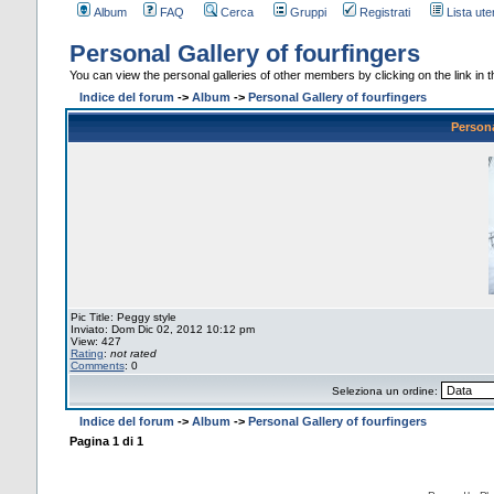
Album
FAQ
Cerca
Gruppi
Registrati
Lista uten
Personal Gallery of fourfingers
You can view the personal galleries of other members by clicking on the link in th
Indice del forum
->
Album
->
Personal Gallery of fourfingers
Persona
Pic Title: Peggy style
Inviato: Dom Dic 02, 2012 10:12 pm
View: 427
Rating
:
not rated
Comments
: 0
Seleziona un ordine:
Indice del forum
->
Album
->
Personal Gallery of fourfingers
Pagina
1
di
1