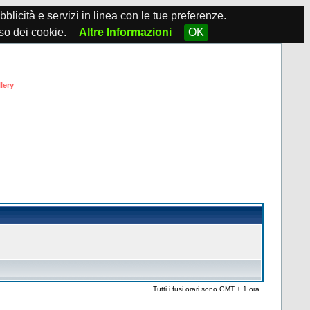
ubblicità e servizi in linea con le tue preferenze.
so dei cookie.
Altre Informazioni
OK
lery
Tutti i fusi orari sono GMT + 1 ora