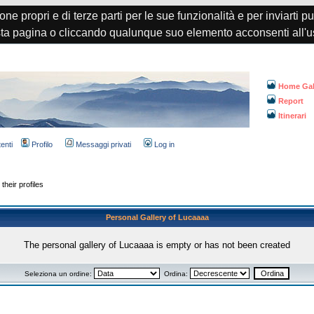
one propri e di terze parti per le sue funzionalità e per inviarti p
a pagina o cliccando qualunque suo elemento acconsenti all'u
Home Gal
Report
Itinerari
tenti
Profilo
Messaggi privati
Log in
their profiles
Personal Gallery of Lucaaaa
The personal gallery of Lucaaaa is empty or has not been created
Seleziona un ordine:
Ordina: