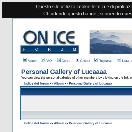
Questo sito utilizza cookie tecnici e di profilazi
Chiudendo questo banner, scorrendo quest
Album
FAQ
Cerca
Gruppi
Registrati
Lista u
Personal Gallery of Lucaaaa
You can view the personal galleries of other members by clicking on the link in 
Indice del forum
->
Album
->
Personal Gallery of Lucaaaa
Indice del forum
->
Album
->
Personal Gallery of Lucaaaa