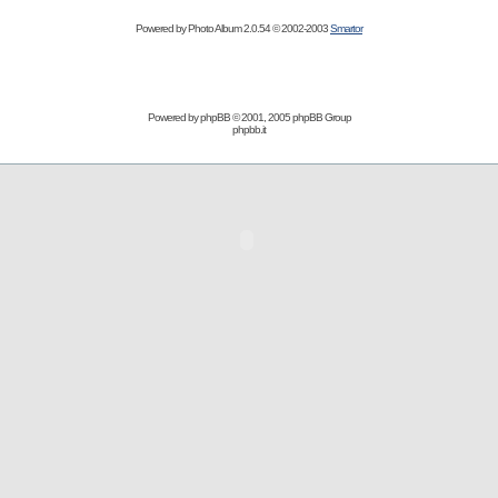
Powered by Photo Album 2.0.54 © 2002-2003
Smartor
Powered by
phpBB
© 2001, 2005 phpBB Group
phpbb.it