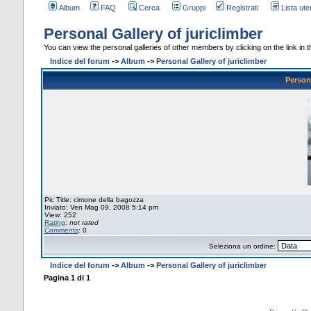
Album
FAQ
Cerca
Gruppi
Registrati
Lista uten
Personal Gallery of juriclimber
You can view the personal galleries of other members by clicking on the link in th
Indice del forum
->
Album
->
Personal Gallery of juriclimber
Persona
Pic Title: cimone della bagozza
Inviato: Ven Mag 09, 2008 5:14 pm
View: 252
Rating
:
not rated
Comments
: 0
Seleziona un ordine:
Indice del forum
->
Album
->
Personal Gallery of juriclimber
Pagina
1
di
1