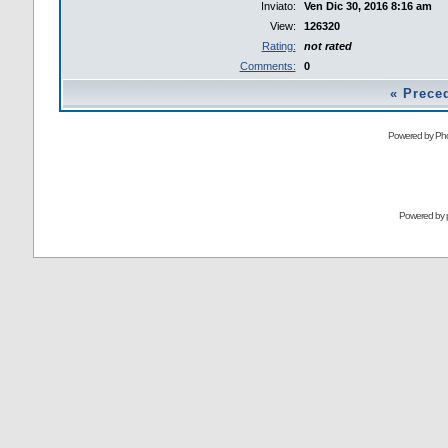
Inviato:
Ven Dic 30, 2016 8:16 am
View:
126320
Rating:
not rated
Comments:
0
«
Prece
Powered by Pho
Powered by