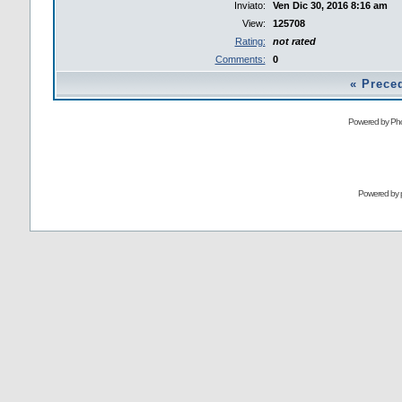
Inviato:
Ven Dic 30, 2016 8:16 am
View:
125708
Rating:
not rated
Comments:
0
«
Prece
Powered by Pho
Powered by