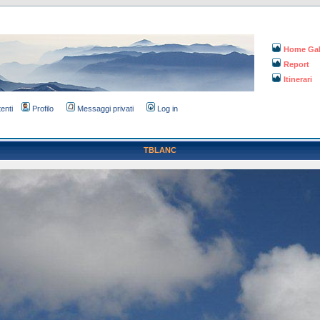
Home Gal
Report
Itinerari
tenti
Profilo
Messaggi privati
Log in
TBLANC