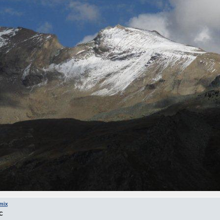
mix
C