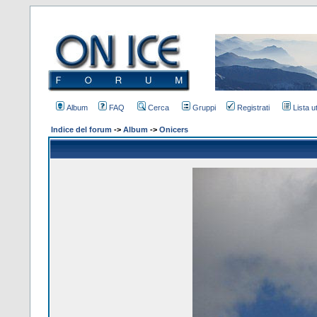
Album
FAQ
Cerca
Gruppi
Registrati
Lista u
Indice del forum
->
Album
->
Onicers