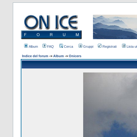
Album
FAQ
Cerca
Gruppi
Registrati
Lista u
Indice del forum
->
Album
->
Onicers