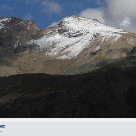
mix
C