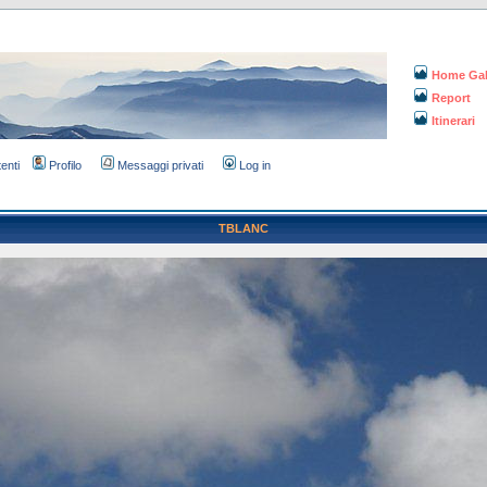
Home Gal
Report
Itinerari
tenti
Profilo
Messaggi privati
Log in
TBLANC