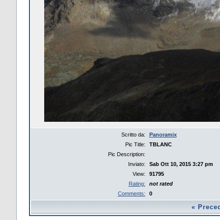
Scritto da:
Panoramix
Pic Title:
TBLANC
Pic Description:
Inviato:
Sab Ott 10, 2015 3:27 pm
View:
91795
Rating:
not rated
Comments:
0
«
Prece