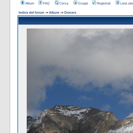
Album
FAQ
Cerca
Gruppi
Registrati
Lista uten
Indice del forum
->
Album
->
Onicers