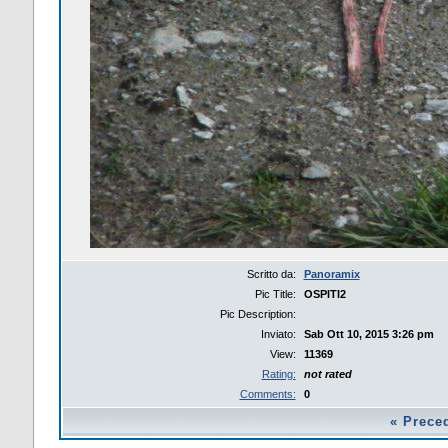
Scritto da:
Panoramix
Pic Title:
OSPITI2
Pic Description:
Inviato:
Sab Ott 10, 2015 3:26 pm
View:
11369
Rating:
not rated
Comments:
0
«
Prece