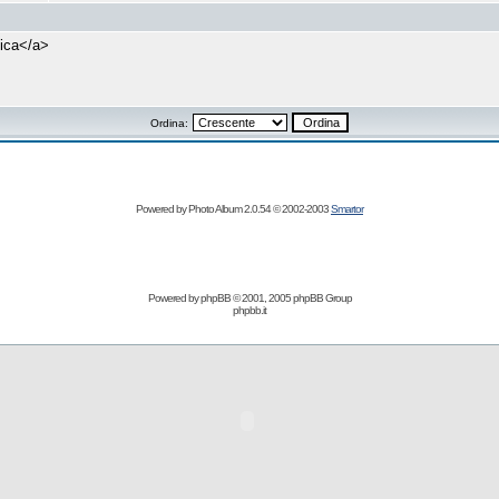
lica</a>
Ordina:
Powered by Photo Album 2.0.54 © 2002-2003
Smartor
Powered by
phpBB
© 2001, 2005 phpBB Group
phpbb.it