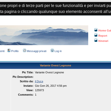
one propri e di terze parti per le sue funzionalità e per inviarti p
a pagina o cliccando qualunque suo elemento acconsenti all'u
Home Gal
Report
Itinerari
tenti
Profilo
Messaggi privati
Log in
Variante Ovest Legnone
Pic Title:
Variante Ovest Legnone
Pic Description:
Scritto da:
il Duca
Inviato:
Gio Gen 26, 2017 4:56 pm
View:
125973
Comments:
1