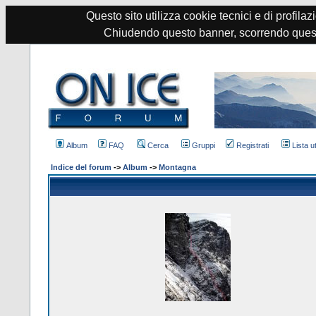
Questo sito utilizza cookie tecnici e di profilazi
Chiudendo questo banner, scorrendo quest
Album
FAQ
Cerca
Gruppi
Registrati
Lista u
Indice del forum
->
Album
->
Montagna