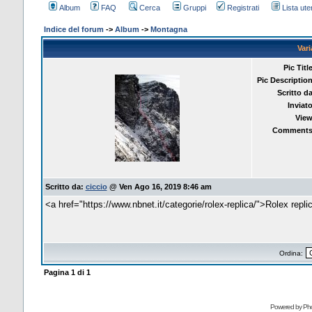
Album
FAQ
Cerca
Gruppi
Registrati
Lista uten
Indice del forum
->
Album
->
Montagna
Var
Pic Title
Pic Description
Scritto da
Inviato
View
Comments
Scritto da:
ciccio
@ Ven Ago 16, 2019 8:46 am
<a href="https://www.nbnet.it/categorie/rolex-replica/">Rolex repl
Ordina:
Pagina
1
di
1
Powered by Pho