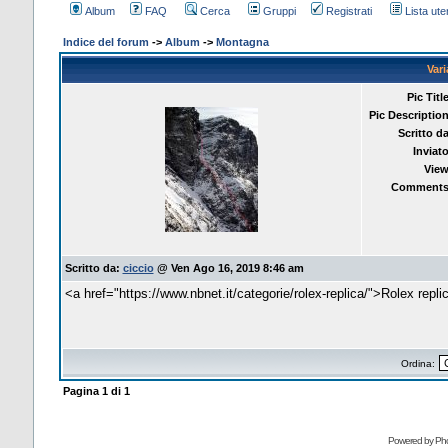
Album
FAQ
Cerca
Gruppi
Registrati
Lista uten
Indice del forum
->
Album
->
Montagna
Var
Pic Title
Pic Description
Scritto da
Inviato
View
Comments
Scritto da:
ciccio
@ Ven Ago 16, 2019 8:46 am
<a href="https://www.nbnet.it/categorie/rolex-replica/">Rolex repl
Ordina:
Pagina
1
di
1
Powered by Pho