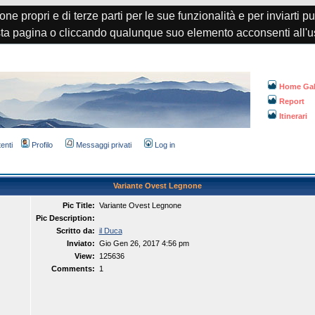
one propri e di terze parti per le sue funzionalità e per inviarti p
a pagina o cliccando qualunque suo elemento acconsenti all'u
Home Gal
Report
Itinerari
tenti
Profilo
Messaggi privati
Log in
Variante Ovest Legnone
Pic Title:
Variante Ovest Legnone
Pic Description:
Scritto da:
il Duca
Inviato:
Gio Gen 26, 2017 4:56 pm
View:
125636
Comments:
1