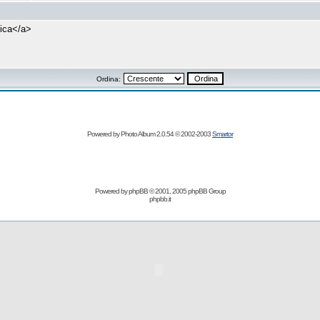
lica</a>
Ordina:
Powered by Photo Album 2.0.54 © 2002-2003
Smartor
Powered by
phpBB
© 2001, 2005 phpBB Group
phpbb.it