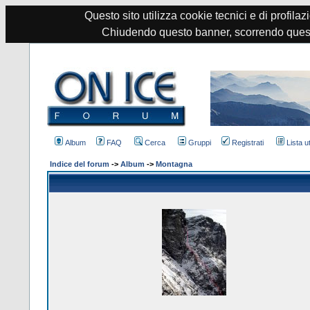
Questo sito utilizza cookie tecnici e di profilazi
Chiudendo questo banner, scorrendo quest
Album
FAQ
Cerca
Gruppi
Registrati
Lista u
Indice del forum
->
Album
->
Montagna