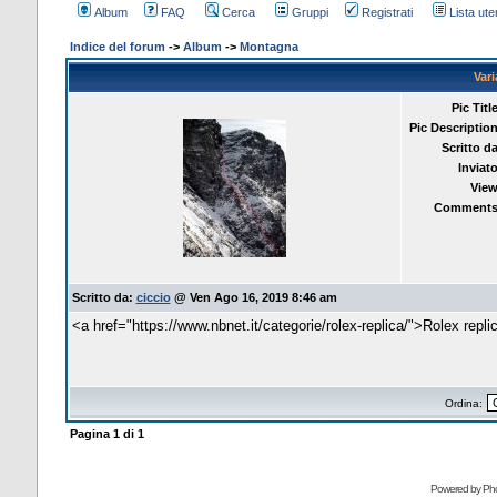
Album
FAQ
Cerca
Gruppi
Registrati
Lista uten
Indice del forum
->
Album
->
Montagna
Var
Pic Title
Pic Description
Scritto da
Inviato
View
Comments
Scritto da:
ciccio
@ Ven Ago 16, 2019 8:46 am
<a href="https://www.nbnet.it/categorie/rolex-replica/">Rolex repl
Ordina:
Pagina
1
di
1
Powered by Pho