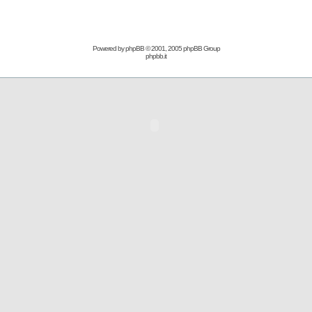
Powered by
phpBB
© 2001, 2005 phpBB Group
phpbb.it