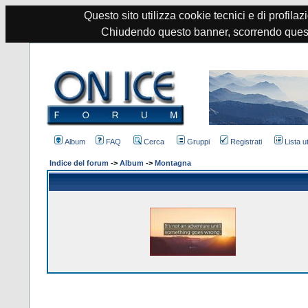
Questo sito utilizza cookie tecnici e di profilazi
Chiudendo questo banner, scorrendo quest
Album
FAQ
Cerca
Gruppi
Registrati
Lista u
Indice del forum
->
Album
->
Montagna