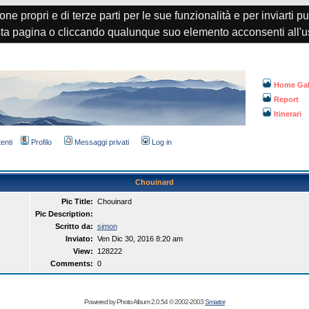
one propri e di terze parti per le sue funzionalità e per inviarti p
a pagina o cliccando qualunque suo elemento acconsenti all'u
Home Gal
Report
Itinerari
tenti
Profilo
Messaggi privati
Log in
Chouinard
Pic Title:
Chouinard
Pic Description:
Scritto da:
simon
Inviato:
Ven Dic 30, 2016 8:20 am
View:
128222
Comments:
0
Powered by Photo Album 2.0.54 © 2002-2003
Smartor