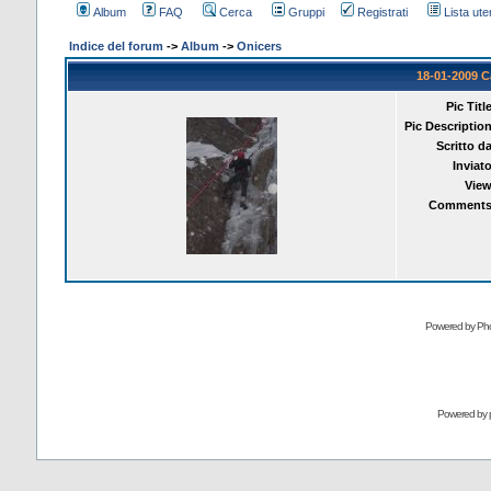
Album
FAQ
Cerca
Gruppi
Registrati
Lista uten
Indice del forum
->
Album
->
Onicers
18-01-2009
Pic Title
Pic Description
Scritto da
Inviato
View
Comments
Powered by Pho
Powered by