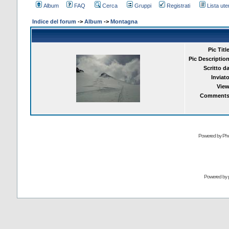
Album
FAQ
Cerca
Gruppi
Registrati
Lista uten
Indice del forum
->
Album
->
Montagna
Pic Title
Pic Description
Scritto da
Inviato
View
Comments
Powered by Pho
Powered by