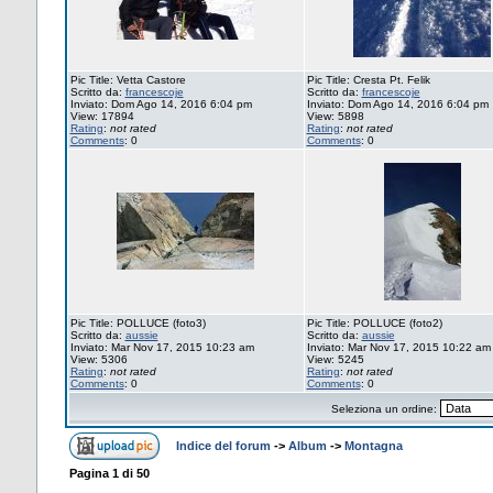
Pic Title: Vetta Castore
Pic Title: Cresta Pt. Felik
Scritto da:
francescoje
Scritto da:
francescoje
Inviato: Dom Ago 14, 2016 6:04 pm
Inviato: Dom Ago 14, 2016 6:04 pm
View: 17894
View: 5898
Rating
:
not rated
Rating
:
not rated
Comments
: 0
Comments
: 0
Pic Title: POLLUCE (foto3)
Pic Title: POLLUCE (foto2)
Scritto da:
aussie
Scritto da:
aussie
Inviato: Mar Nov 17, 2015 10:23 am
Inviato: Mar Nov 17, 2015 10:22 am
View: 5306
View: 5245
Rating
:
not rated
Rating
:
not rated
Comments
: 0
Comments
: 0
Seleziona un ordine:
Indice del forum
->
Album
->
Montagna
Pagina
1
di
50