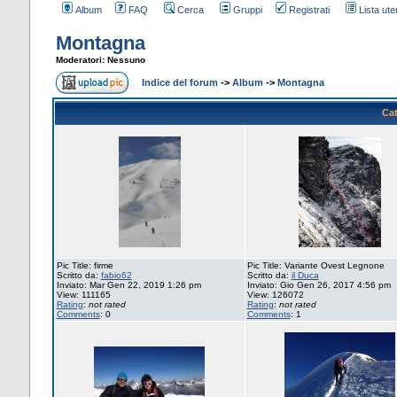
Album
FAQ
Cerca
Gruppi
Registrati
Lista uten
Montagna
Moderatori: Nessuno
Indice del forum
->
Album
->
Montagna
Cat
Pic Title: firme
Pic Title: Variante Ovest Legnone
Scritto da:
fabio62
Scritto da:
il Duca
Inviato: Mar Gen 22, 2019 1:26 pm
Inviato: Gio Gen 26, 2017 4:56 pm
View: 111165
View: 126072
Rating
:
not rated
Rating
:
not rated
Comments
: 0
Comments
: 1