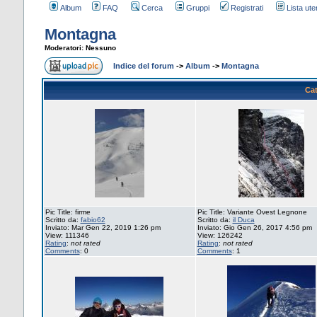
Album
FAQ
Cerca
Gruppi
Registrati
Lista uten
Montagna
Moderatori: Nessuno
Indice del forum
->
Album
->
Montagna
Cat
Pic Title: firme
Pic Title: Variante Ovest Legnone
Scritto da:
fabio62
Scritto da:
il Duca
Inviato: Mar Gen 22, 2019 1:26 pm
Inviato: Gio Gen 26, 2017 4:56 pm
View: 111346
View: 126242
Rating
:
not rated
Rating
:
not rated
Comments
: 0
Comments
: 1