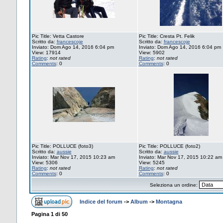
Pic Title: Vetta Castore
Pic Title: Cresta Pt. Felik
Scritto da:
francescoje
Scritto da:
francescoje
Inviato: Dom Ago 14, 2016 6:04 pm
Inviato: Dom Ago 14, 2016 6:04 pm
View: 17914
View: 5902
Rating
:
not rated
Rating
:
not rated
Comments
: 0
Comments
: 0
Pic Title: POLLUCE (foto3)
Pic Title: POLLUCE (foto2)
Scritto da:
aussie
Scritto da:
aussie
Inviato: Mar Nov 17, 2015 10:23 am
Inviato: Mar Nov 17, 2015 10:22 am
View: 5306
View: 5245
Rating
:
not rated
Rating
:
not rated
Comments
: 0
Comments
: 0
Seleziona un ordine:
Indice del forum
->
Album
->
Montagna
Pagina
1
di
50