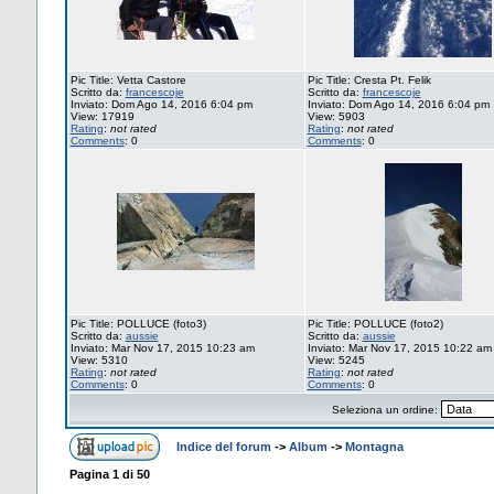
Pic Title: Vetta Castore
Pic Title: Cresta Pt. Felik
Scritto da:
francescoje
Scritto da:
francescoje
Inviato: Dom Ago 14, 2016 6:04 pm
Inviato: Dom Ago 14, 2016 6:04 pm
View: 17919
View: 5903
Rating
:
not rated
Rating
:
not rated
Comments
: 0
Comments
: 0
Pic Title: POLLUCE (foto3)
Pic Title: POLLUCE (foto2)
Scritto da:
aussie
Scritto da:
aussie
Inviato: Mar Nov 17, 2015 10:23 am
Inviato: Mar Nov 17, 2015 10:22 am
View: 5310
View: 5245
Rating
:
not rated
Rating
:
not rated
Comments
: 0
Comments
: 0
Seleziona un ordine:
Indice del forum
->
Album
->
Montagna
Pagina
1
di
50