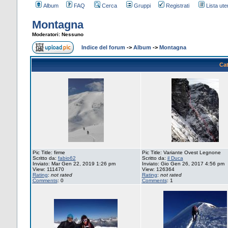
Album
FAQ
Cerca
Gruppi
Registrati
Lista uten
Montagna
Moderatori: Nessuno
Indice del forum
->
Album
->
Montagna
Cat
Pic Title: firme
Pic Title: Variante Ovest Legnone
Scritto da:
fabio62
Scritto da:
il Duca
Inviato: Mar Gen 22, 2019 1:26 pm
Inviato: Gio Gen 26, 2017 4:56 pm
View: 111470
View: 126364
Rating
:
not rated
Rating
:
not rated
Comments
: 0
Comments
: 1