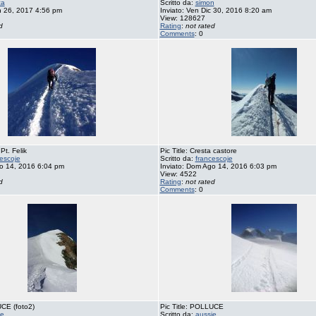
ca
Scritto da:
simon
n 26, 2017 4:56 pm
Inviato: Ven Dic 30, 2016 8:20 am
View: 128627
d
Rating
:
not rated
Comments
: 0
 Pt. Felik
Pic Title: Cresta castore
escoje
Scritto da:
francescoje
go 14, 2016 6:04 pm
Inviato: Dom Ago 14, 2016 6:03 pm
View: 4522
d
Rating
:
not rated
Comments
: 0
UCE (foto2)
Pic Title: POLLUCE
ie
Scritto da:
aussie