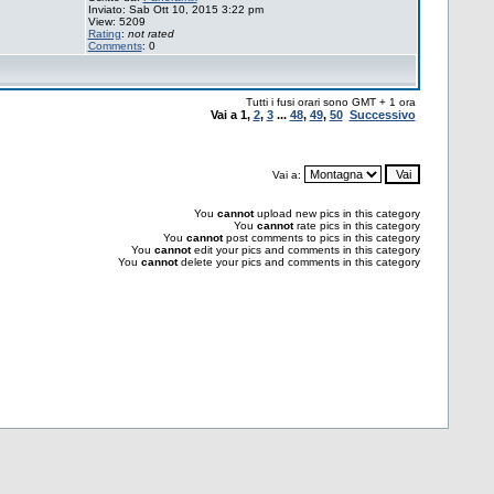
Inviato: Sab Ott 10, 2015 3:22 pm
View: 5209
Rating
:
not rated
Comments
: 0
Tutti i fusi orari sono GMT + 1 ora
Vai a
1
,
2
,
3
...
48
,
49
,
50
Successivo
Vai a:
You
cannot
upload new pics in this category
You
cannot
rate pics in this category
You
cannot
post comments to pics in this category
You
cannot
edit your pics and comments in this category
You
cannot
delete your pics and comments in this category