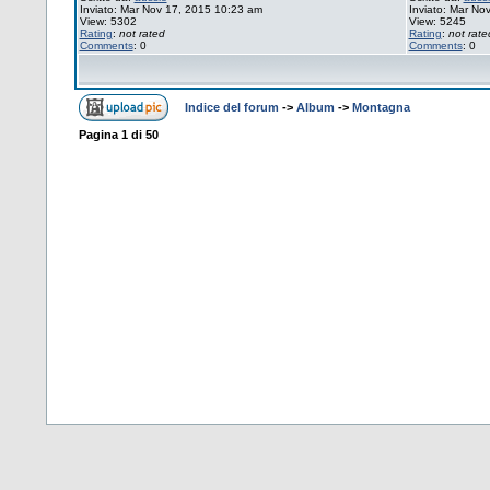
Inviato: Mar Nov 17, 2015 10:23 am
Inviato: Mar No
View: 5302
View: 5245
Rating
:
not rated
Rating
:
not rate
Comments
: 0
Comments
: 0
Indice del forum
->
Album
->
Montagna
Pagina
1
di
50