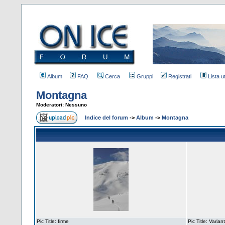
Album
FAQ
Cerca
Gruppi
Registrati
Lista u
Montagna
Moderatori: Nessuno
Indice del forum
->
Album
->
Montagna
Pic Title: firme
Pic Title: Vari