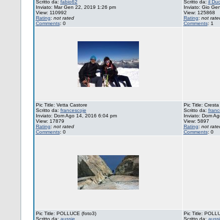
Scritto da:
fabio62
Scritto da:
il Du
Inviato: Mar Gen 22, 2019 1:26 pm
Inviato: Gio Ge
View: 110992
View: 125868
Rating
:
not rated
Rating
:
not rate
Comments
: 0
Comments
: 1
Pic Title: Vetta Castore
Pic Title: Cresta
Scritto da:
francescoje
Scritto da:
franc
Inviato: Dom Ago 14, 2016 6:04 pm
Inviato: Dom A
View: 17879
View: 5897
Rating
:
not rated
Rating
:
not rate
Comments
: 0
Comments
: 0
Pic Title: POLLUCE (foto3)
Pic Title: POLL
Scritto da:
aussie
Scritto da:
auss