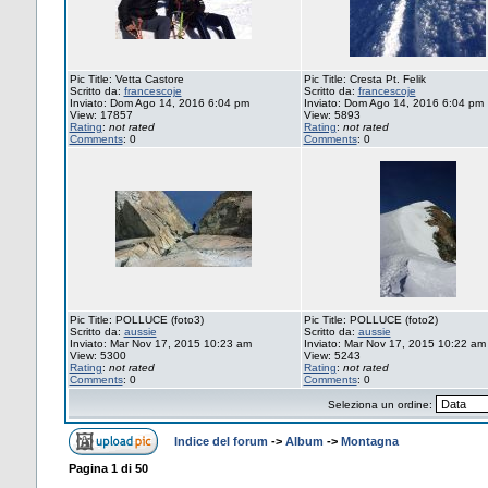
Pic Title: Vetta Castore
Pic Title: Cresta Pt. Felik
Scritto da:
francescoje
Scritto da:
francescoje
Inviato: Dom Ago 14, 2016 6:04 pm
Inviato: Dom Ago 14, 2016 6:04 pm
View: 17857
View: 5893
Rating
:
not rated
Rating
:
not rated
Comments
: 0
Comments
: 0
Pic Title: POLLUCE (foto3)
Pic Title: POLLUCE (foto2)
Scritto da:
aussie
Scritto da:
aussie
Inviato: Mar Nov 17, 2015 10:23 am
Inviato: Mar Nov 17, 2015 10:22 am
View: 5300
View: 5243
Rating
:
not rated
Rating
:
not rated
Comments
: 0
Comments
: 0
Seleziona un ordine:
Indice del forum
->
Album
->
Montagna
Pagina
1
di
50