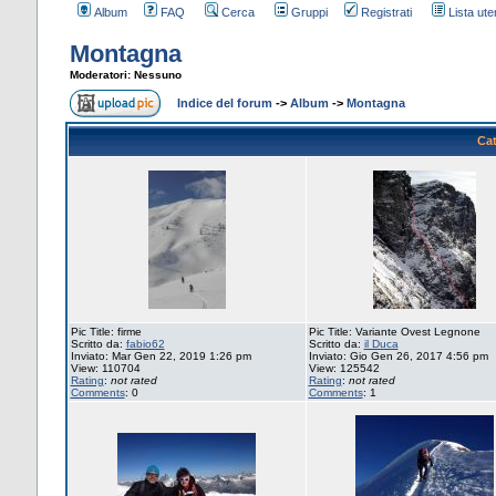
Album
FAQ
Cerca
Gruppi
Registrati
Lista uten
Montagna
Moderatori: Nessuno
Indice del forum
->
Album
->
Montagna
Cat
Pic Title: firme
Pic Title: Variante Ovest Legnone
Scritto da:
fabio62
Scritto da:
il Duca
Inviato: Mar Gen 22, 2019 1:26 pm
Inviato: Gio Gen 26, 2017 4:56 pm
View: 110704
View: 125542
Rating
:
not rated
Rating
:
not rated
Comments
: 0
Comments
: 1