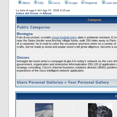
Album
FAQ
Cerca
Gruppi
Registrati
Lista uten
La data di oggi è Ven Ago 07, 2026 4:16 pm
Indice del forum
->
Album
Categoria
Public Categories
Montagna
Foto di escursioni, scoutlet
cheap football shirts
alate e ambiente montano 11.In
near the Swiss border area Anchay village home, walk 250 miles away to Paris
of a carpenter, he in road to solve the occasions anymore when on a variety of
crafts, but he made ju wood and poplar wood craft great diligence, become a usef
Onicers
Immagini dei nostri amici e compagni di gita 6.In today's network as the core dr
government, organization and enterprise informatization 200-120 of application 
strategy consulting. Cisco's Internet business solutions division (IBSG) positiv
experience of the cisco intelligent network application.
Users Personal Galleries
»
Your Personal Gallery
R