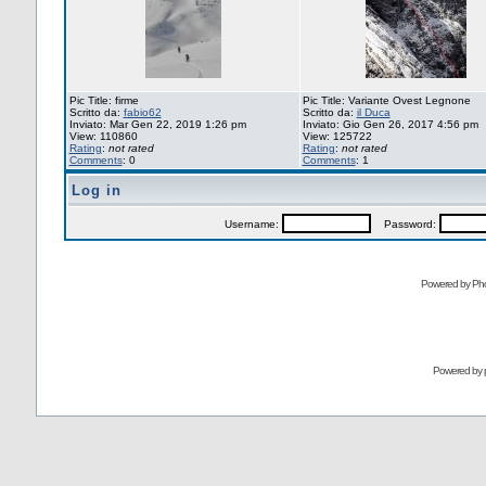
Pic Title: firme
Pic Title: Variante Ovest Legnone
Scritto da:
fabio62
Scritto da:
il Duca
Inviato: Mar Gen 22, 2019 1:26 pm
Inviato: Gio Gen 26, 2017 4:56 pm
View: 110860
View: 125722
Rating
:
not rated
Rating
:
not rated
Comments
: 0
Comments
: 1
Log in
Username:
Password:
Powered by Pho
Powered by