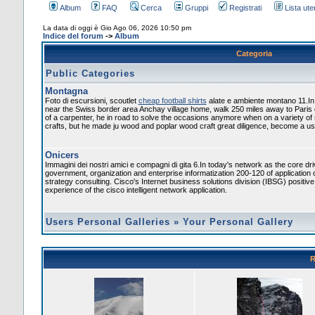
Album
FAQ
Cerca
Gruppi
Registrati
Lista uten
La data di oggi è Gio Ago 06, 2026 10:50 pm
Indice del forum
->
Album
Categoria
Public Categories
Montagna
Foto di escursioni, scoutlet
cheap football shirts
alate e ambiente montano 11.In
near the Swiss border area Anchay village home, walk 250 miles away to Paris
of a carpenter, he in road to solve the occasions anymore when on a variety of
crafts, but he made ju wood and poplar wood craft great diligence, become a usef
Onicers
Immagini dei nostri amici e compagni di gita 6.In today's network as the core dr
government, organization and enterprise informatization 200-120 of application 
strategy consulting. Cisco's Internet business solutions division (IBSG) positiv
experience of the cisco intelligent network application.
Users Personal Galleries
»
Your Personal Gallery
R