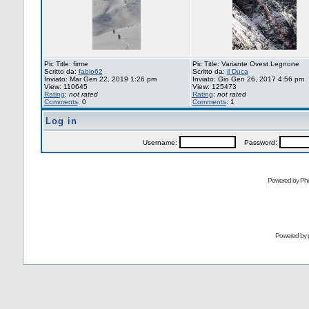
Pic Title: firme
Pic Title: Variante Ovest Legnone
Scritto da:
fabio62
Scritto da:
il Duca
Inviato: Mar Gen 22, 2019 1:26 pm
Inviato: Gio Gen 26, 2017 4:56 pm
View: 110645
View: 125473
Rating
:
not rated
Rating
:
not rated
Comments
: 0
Comments
: 1
Log in
Username:
Password:
Powered by Pho
Powered by