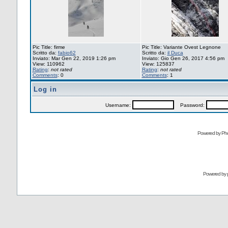
Pic Title: firme
Pic Title: Variante Ovest Legnone
Scritto da:
fabio62
Scritto da:
il Duca
Inviato: Mar Gen 22, 2019 1:26 pm
Inviato: Gio Gen 26, 2017 4:56 pm
View: 110962
View: 125837
Rating
:
not rated
Rating
:
not rated
Comments
: 0
Comments
: 1
Log in
Username:
Password:
Powered by Pho
Powered by