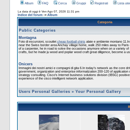
Album
FAQ
Cerca
Gruppi
Registrati
Lista uten
La data di oggi è Ven Ago 07, 2026 11:31 pm
Indice del forum
->
Album
Categoria
Public Categories
Montagna
Foto di escursioni, scoutlet
cheap football shirts
alate e ambiente montano 11.In
near the Swiss border area Anchay village home, walk 250 miles away to Paris
of a carpenter, he in road to solve the occasions anymore when on a variety of
crafts, but he made ju wood and poplar wood craft great diligence, become a usef
Onicers
Immagini dei nostri amici e compagni di gita 6.In today's network as the core dr
government, organization and enterprise informatization 200-120 of application 
strategy consulting. Cisco's Internet business solutions division (IBSG) positiv
experience of the cisco intelligent network application.
Users Personal Galleries
»
Your Personal Gallery
R