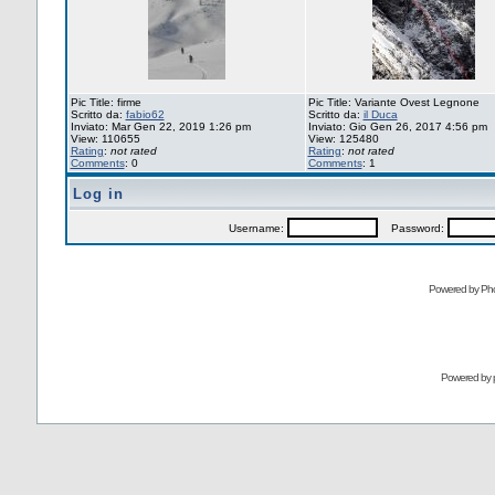
Pic Title: firme
Pic Title: Variante Ovest Legnone
Scritto da:
fabio62
Scritto da:
il Duca
Inviato: Mar Gen 22, 2019 1:26 pm
Inviato: Gio Gen 26, 2017 4:56 pm
View: 110655
View: 125480
Rating
:
not rated
Rating
:
not rated
Comments
: 0
Comments
: 1
Log in
Username:
Password:
Powered by Pho
Powered by