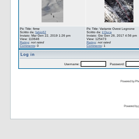
Pic Title: firme
Pic Title: Variante Ovest Legnone
Scritto da:
fabio62
Scritto da:
il Duca
Inviato: Mar Gen 22, 2019 1:26 pm
Inviato: Gio Gen 26, 2017 4:56 pm
View: 110646
View: 125473
Rating
:
not rated
Rating
:
not rated
Comments
: 0
Comments
: 1
Log in
Username:
Password:
Powered by Pho
Powered by