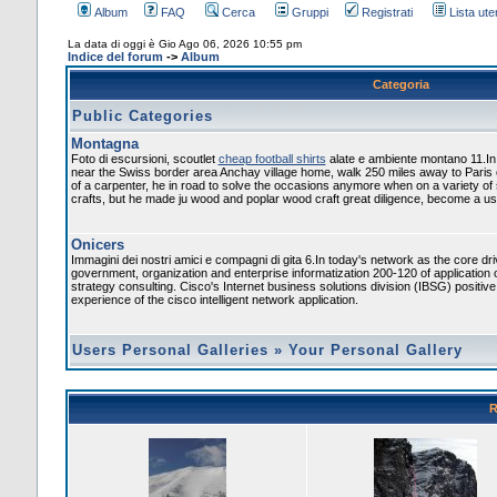
Album
FAQ
Cerca
Gruppi
Registrati
Lista uten
La data di oggi è Gio Ago 06, 2026 10:55 pm
Indice del forum
->
Album
Categoria
Public Categories
Montagna
Foto di escursioni, scoutlet
cheap football shirts
alate e ambiente montano 11.In
near the Swiss border area Anchay village home, walk 250 miles away to Paris
of a carpenter, he in road to solve the occasions anymore when on a variety of
crafts, but he made ju wood and poplar wood craft great diligence, become a usef
Onicers
Immagini dei nostri amici e compagni di gita 6.In today's network as the core dr
government, organization and enterprise informatization 200-120 of application 
strategy consulting. Cisco's Internet business solutions division (IBSG) positiv
experience of the cisco intelligent network application.
Users Personal Galleries
»
Your Personal Gallery
R