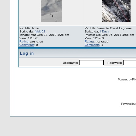
Pic Title: firme
Pic Title: Variante Ovest Legnone
Scritto da:
fabio62
Scritto da:
il Duca
Inviato: Mar Gen 22, 2019 1:26 pm
Inviato: Gio Gen 26, 2017 4:56 pm
View: 111073
View: 125969
Rating
:
not rated
Rating
:
not rated
Comments
: 0
Comments
: 1
Log in
Username:
Password:
Powered by Pho
Powered by