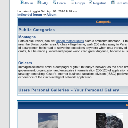
Album
FAQ
Cerca
Gruppi
Registrati
Lista uten
La data di oggi è Sab Ago 08, 2026 9:18 am
Indice del forum
->
Album
Categoria
Public Categories
Montagna
Foto di escursioni, scoutlet
cheap football shirts
alate e ambiente montano 11.In
near the Swiss border area Anchay village home, walk 250 miles away to Paris
of a carpenter, he in road to solve the occasions anymore when on a variety of
crafts, but he made ju wood and poplar wood craft great diligence, become a usef
Onicers
Immagini dei nostri amici e compagni di gita 6.In today's network as the core dr
government, organization and enterprise informatization 200-120 of application 
strategy consulting. Cisco's Internet business solutions division (IBSG) positiv
experience of the cisco intelligent network application.
Users Personal Galleries
»
Your Personal Gallery
R