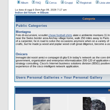
Album
FAQ
Cerca
Gruppi
Registrati
Lista uten
La data di oggi è Dom Ago 09, 2026 7:17 am
Indice del forum
->
Album
Categoria
Public Categories
Montagna
Foto di escursioni, scoutlet
cheap football shirts
alate e ambiente montano 11.In
near the Swiss border area Anchay village home, walk 250 miles away to Paris
of a carpenter, he in road to solve the occasions anymore when on a variety of
crafts, but he made ju wood and poplar wood craft great diligence, become a usef
Onicers
Immagini dei nostri amici e compagni di gita 6.In today's network as the core dr
government, organization and enterprise informatization 200-120 of application 
strategy consulting. Cisco's Internet business solutions division (IBSG) positiv
experience of the cisco intelligent network application.
Users Personal Galleries
»
Your Personal Gallery
R