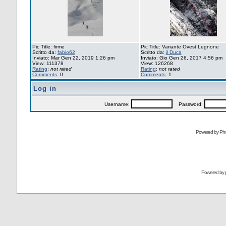
Pic Title: firme
Pic Title: Variante Ovest Legnone
Scritto da:
fabio62
Scritto da:
il Duca
Inviato: Mar Gen 22, 2019 1:26 pm
Inviato: Gio Gen 26, 2017 4:56 pm
View: 111378
View: 126268
Rating
:
not rated
Rating
:
not rated
Comments
: 0
Comments
: 1
Log in
Username:
Password:
Powered by Pho
Powered by