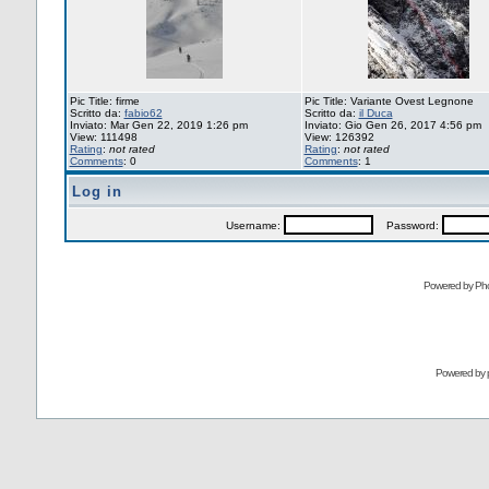
Pic Title: firme
Pic Title: Variante Ovest Legnone
Scritto da:
fabio62
Scritto da:
il Duca
Inviato: Mar Gen 22, 2019 1:26 pm
Inviato: Gio Gen 26, 2017 4:56 pm
View: 111498
View: 126392
Rating
:
not rated
Rating
:
not rated
Comments
: 0
Comments
: 1
Log in
Username:
Password:
Powered by Pho
Powered by