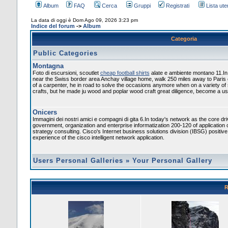
Album
FAQ
Cerca
Gruppi
Registrati
Lista uten
La data di oggi è Dom Ago 09, 2026 3:23 pm
Indice del forum
->
Album
Categoria
Public Categories
Montagna
Foto di escursioni, scoutlet
cheap football shirts
alate e ambiente montano 11.In
near the Swiss border area Anchay village home, walk 250 miles away to Paris
of a carpenter, he in road to solve the occasions anymore when on a variety of
crafts, but he made ju wood and poplar wood craft great diligence, become a usef
Onicers
Immagini dei nostri amici e compagni di gita 6.In today's network as the core dr
government, organization and enterprise informatization 200-120 of application 
strategy consulting. Cisco's Internet business solutions division (IBSG) positiv
experience of the cisco intelligent network application.
Users Personal Galleries
»
Your Personal Gallery
R