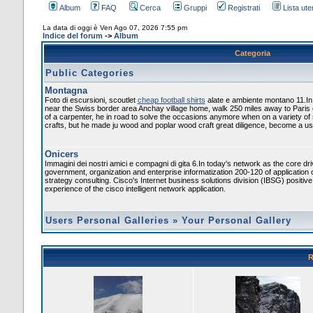
Album
FAQ
Cerca
Gruppi
Registrati
Lista uten
La data di oggi è Ven Ago 07, 2026 7:55 pm
Indice del forum
->
Album
Categoria
Public Categories
Montagna
Foto di escursioni, scoutlet
cheap football shirts
alate e ambiente montano 11.In
near the Swiss border area Anchay village home, walk 250 miles away to Paris
of a carpenter, he in road to solve the occasions anymore when on a variety of
crafts, but he made ju wood and poplar wood craft great diligence, become a usef
Onicers
Immagini dei nostri amici e compagni di gita 6.In today's network as the core dr
government, organization and enterprise informatization 200-120 of application 
strategy consulting. Cisco's Internet business solutions division (IBSG) positiv
experience of the cisco intelligent network application.
Users Personal Galleries
»
Your Personal Gallery
R