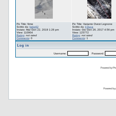
Pic Title: firme
Pic Title: Variante Ovest Legnone
Scritto da:
fabio62
Scritto da:
il Duca
Inviato: Mar Gen 22, 2019 1:26 pm
Inviato: Gio Gen 26, 2017 4:56 pm
View: 110904
View: 125772
Rating
:
not rated
Rating
:
not rated
Comments
: 0
Comments
: 1
Log in
Username:
Password:
Powered by Pho
Powered by