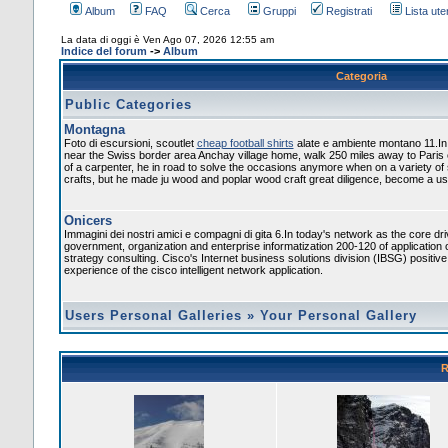
Album
FAQ
Cerca
Gruppi
Registrati
Lista uten
La data di oggi è Ven Ago 07, 2026 12:55 am
Indice del forum
->
Album
Categoria
Public Categories
Montagna
Foto di escursioni, scoutlet
cheap football shirts
alate e ambiente montano 11.In
near the Swiss border area Anchay village home, walk 250 miles away to Paris
of a carpenter, he in road to solve the occasions anymore when on a variety of
crafts, but he made ju wood and poplar wood craft great diligence, become a usef
Onicers
Immagini dei nostri amici e compagni di gita 6.In today's network as the core dr
government, organization and enterprise informatization 200-120 of application 
strategy consulting. Cisco's Internet business solutions division (IBSG) positiv
experience of the cisco intelligent network application.
Users Personal Galleries
»
Your Personal Gallery
R