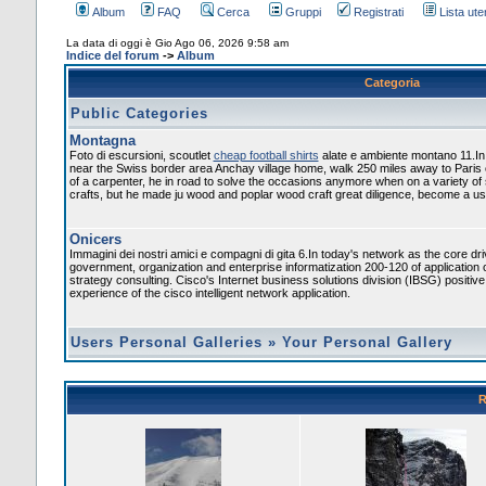
Album
FAQ
Cerca
Gruppi
Registrati
Lista uten
La data di oggi è Gio Ago 06, 2026 9:58 am
Indice del forum
->
Album
Categoria
Public Categories
Montagna
Foto di escursioni, scoutlet
cheap football shirts
alate e ambiente montano 11.In
near the Swiss border area Anchay village home, walk 250 miles away to Paris
of a carpenter, he in road to solve the occasions anymore when on a variety of
crafts, but he made ju wood and poplar wood craft great diligence, become a usef
Onicers
Immagini dei nostri amici e compagni di gita 6.In today's network as the core dr
government, organization and enterprise informatization 200-120 of application 
strategy consulting. Cisco's Internet business solutions division (IBSG) positiv
experience of the cisco intelligent network application.
Users Personal Galleries
»
Your Personal Gallery
R