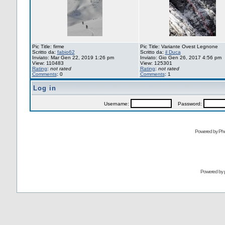
Pic Title: firme
Pic Title: Variante Ovest Legnone
Scritto da:
fabio62
Scritto da:
il Duca
Inviato: Mar Gen 22, 2019 1:26 pm
Inviato: Gio Gen 26, 2017 4:56 pm
View: 110483
View: 125301
Rating
:
not rated
Rating
:
not rated
Comments
: 0
Comments
: 1
Log in
Username:
Password:
Powered by Pho
Powered by